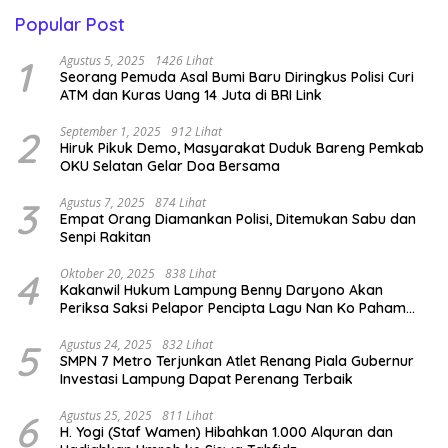
Popular Post
1
Agustus 5, 2025
1426 Lihat
Seorang Pemuda Asal Bumi Baru Diringkus Polisi Curi
ATM dan Kuras Uang 14 Juta di BRI Link
2
September 1, 2025
912 Lihat
Hiruk Pikuk Demo, Masyarakat Duduk Bareng Pemkab
OKU Selatan Gelar Doa Bersama
3
Agustus 7, 2025
874 Lihat
Empat Orang Diamankan Polisi, Ditemukan Sabu dan
Senpi Rakitan
4
Oktober 20, 2025
838 Lihat
Kakanwil Hukum Lampung Benny Daryono Akan
Periksa Saksi Pelapor Pencipta Lagu Nan Ko Paham
dan Sa Cemburu Asal Aceh.
5
Agustus 24, 2025
832 Lihat
SMPN 7 Metro Terjunkan Atlet Renang Piala Gubernur
Investasi Lampung Dapat Perenang Terbaik
6
Agustus 25, 2025
811 Lihat
H. Yogi (Staf Wamen) Hibahkan 1.000 Alquran dan