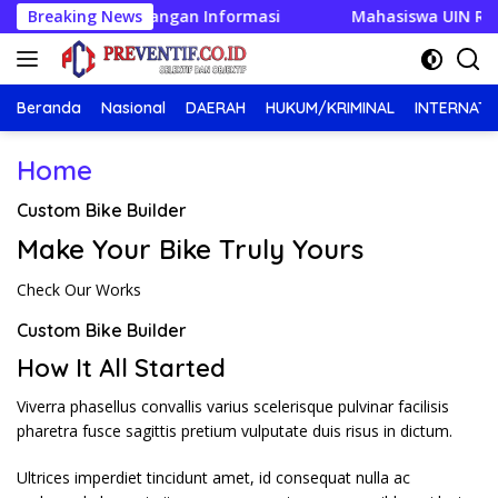
Langsung
tangan Informasi
Breaking News
Mahasiswa UIN RIL Asah Menulis Opini 
ke
konten
Beranda
Nasional
DAERAH
HUKUM/KRIMINAL
INTERNATI
Home
Custom Bike Builder
Make Your Bike Truly Yours
Check Our Works
Custom Bike Builder
How It All Started
Viverra phasellus convallis varius scelerisque pulvinar facilisis
pharetra fusce sagittis pretium vulputate duis risus in dictum.
Ultrices imperdiet tincidunt amet, id consequat nulla ac