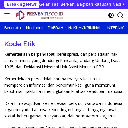
Langsung
ntas Polres Mesuji Gelar Tasi Berkah, Bagikan Ratusan Nasi K
Breaking News
ke
konten
Beranda
Nasional
DAERAH
HUKUM/KRIMINAL
INTERNATI
Kode Etik
Kemerdekaan berpendapat, berekspresi, dan pers adalah hak
asasi manusia yang dilindungi Pancasila, Undang-Undang Dasar
1945, dan Deklarasi Universal Hak Asasi Manusia PBB.
Kemerdekaan pers adalah sarana masyarakat untuk
memperoleh informasi dan berkomunikasi, guna memenuhi
kebutuhan hakiki dan meningkatkan kualitas kehidupan manusia.
Dalam mewujudkan kemerdekaan pers itu, wartawan Indonesia
juga menyadari adanya kepentingan bangsa, tanggung jawab
sosial, keberagaman masyarakat, dan norma-norma agama.
Dalam melaksanakan fungsi, hak, kewajiban dan peranannya,