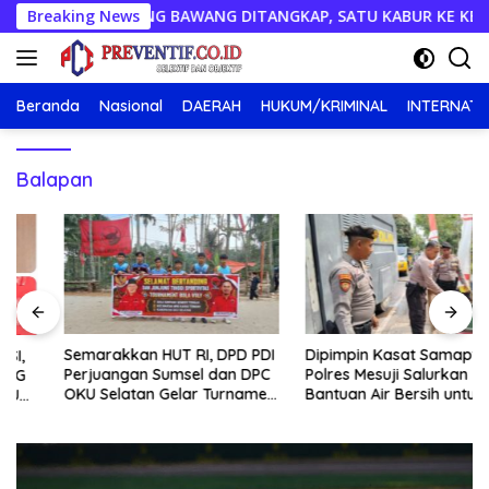
Langsung
ABU DI TULANG BAWANG DITANGKAP, SATU KABUR KE KEBUN KAR
Breaking News
ke
konten
Beranda
Nasional
DAERAH
HUKUM/KRIMINAL
INTERNATI
Balapan
Semarakkan HUT RI, DPD PDI
Dipimpin Kasat Samapta,
Perjuangan Sumsel dan DPC
Polres Mesuji Salurkan
OKU Selatan Gelar Turnamen
Bantuan Air Bersih untuk
Bola Voli
Warga Desa Labuhan Permai