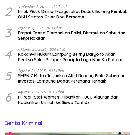
2
September 1, 2025
911 Lihat
Hiruk Pikuk Demo, Masyarakat Duduk Bareng Pemkab
OKU Selatan Gelar Doa Bersama
3
Agustus 7, 2025
873 Lihat
Empat Orang Diamankan Polisi, Ditemukan Sabu dan
Senpi Rakitan
4
Oktober 20, 2025
838 Lihat
Kakanwil Hukum Lampung Benny Daryono Akan
Periksa Saksi Pelapor Pencipta Lagu Nan Ko Paham
dan Sa Cemburu Asal Aceh.
5
Agustus 24, 2025
831 Lihat
SMPN 7 Metro Terjunkan Atlet Renang Piala Gubernur
Investasi Lampung Dapat Perenang Terbaik
6
Agustus 25, 2025
810 Lihat
H. Yogi (Staf Wamen) Hibahkan 1.000 Alquran dan
Hadiahkan Umroh ke Siswa Tahfidz
Berita Kriminal