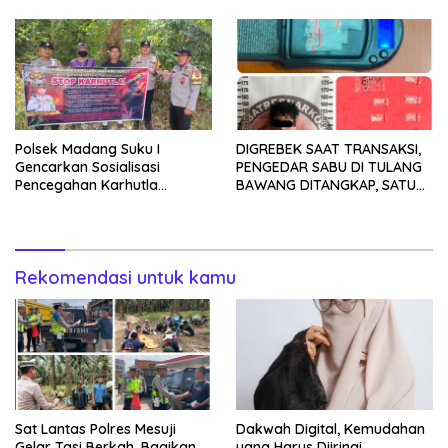
Polsek Madang Suku I
DIGREBEK SAAT TRANSAKSI,
Gencarkan Sosialisasi
PENGEDAR SABU DI TULANG
Pencegahan Karhutla
BAWANG DITANGKAP, SATU
kepada Masyarakat
KABUR KE KEBUN KARET
Rekomendasi untuk kamu
Sat Lantas Polres Mesuji
Dakwah Digital, Kemudahan
Gelar Tasi Berkah, Bagikan
yang Harus Diiringi