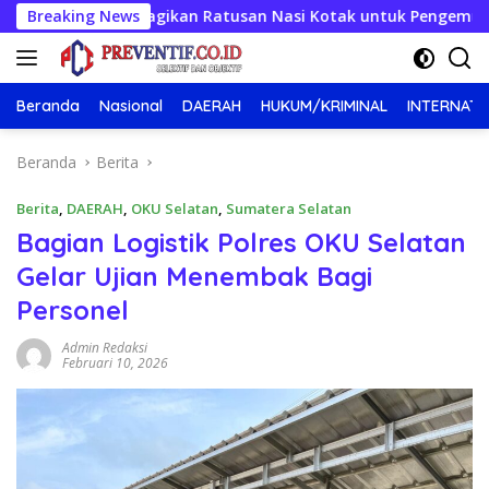
Langsung
erkah, Bagikan Ratusan Nasi Kotak untuk Pengemudi, Petani dan
Breaking News
ke
konten
Beranda
Nasional
DAERAH
HUKUM/KRIMINAL
INTERNATI
Beranda
Berita
Berita
,
DAERAH
,
OKU Selatan
,
Sumatera Selatan
Bagian Logistik Polres OKU Selatan
Gelar Ujian Menembak Bagi
Personel
Admin Redaksi
Februari 10, 2026