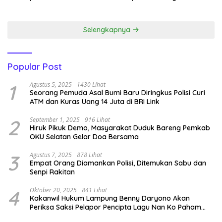
Emas.
Narkoba ‎
Selengkapnya
Popular Post
1
Agustus 5, 2025
1430 Lihat
Seorang Pemuda Asal Bumi Baru Diringkus Polisi Curi
ATM dan Kuras Uang 14 Juta di BRI Link
2
September 1, 2025
916 Lihat
Hiruk Pikuk Demo, Masyarakat Duduk Bareng Pemkab
OKU Selatan Gelar Doa Bersama
3
Agustus 7, 2025
878 Lihat
Empat Orang Diamankan Polisi, Ditemukan Sabu dan
Senpi Rakitan
4
Oktober 20, 2025
841 Lihat
Kakanwil Hukum Lampung Benny Daryono Akan
Periksa Saksi Pelapor Pencipta Lagu Nan Ko Paham
dan Sa Cemburu Asal Aceh.