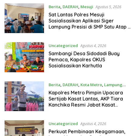
Berita
,
DAERAH
,
Mesuji
Agustus 5, 2026
Sat Lantas Polres Mesuji
Sosialisasikan Aplikasi Siger
Lampung Presisi di SMP Satu Atap 1
Simpang Pematang
Uncategorized
Agustus 4, 2026
Sambangi Desa Sidodadi Buay
Pemaca, Kapolres OKUS
Sosialisasikan Karhutla
Berita
,
DAERAH
,
Kota Metro
,
Lampung
Agustus 4, 2026
Kapolres Metro Pimpin Upacara
Sertijab Kasat Lantas, AKP Tiara
Kanchika Resmi Jabat Kasat
Lantas Polres Metro
Uncategorized
Agustus 4, 2026
Perkuat Pembinaan Keagamaan,