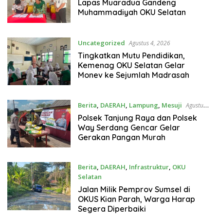
Lapas Muaradua Gandeng
Muhammadiyah OKU Selatan
Uncategorized
Agustus 4, 2026
Tingkatkan Mutu Pendidikan,
Kemenag OKU Selatan Gelar
Monev ke Sejumlah Madrasah
Berita
,
DAERAH
,
Lampung
,
Mesuji
Agustus
3, 2026
Polsek Tanjung Raya dan Polsek
Way Serdang Gencar Gelar
Gerakan Pangan Murah
Berita
,
DAERAH
,
Infrastruktur
,
OKU
Selatan
Agustus 3, 2026
Jalan Milik Pemprov Sumsel di
OKUS Kian Parah, Warga Harap
Segera Diperbaiki