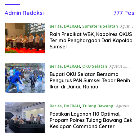
Admin Redaksi
777 Pos
Berita
,
DAERAH
,
Sumatera Selatan
Agustus
5, 2026
Raih Predikat WBK, Kapolres OKUS
Terima Penghargaan Dari Kapolda
Sumsel
Berita
,
DAERAH
,
OKU Selatan
Agustus 5,
2026
Bupati OKU Selatan Bersama
Pengurus PAN Sumsel Tebar Benih
Ikan di Danau Ranau
Berita
,
DAERAH
,
Tulang Bawang
Agustus 5,
2026
Pastikan Layanan 110 Optimal,
Propam Polres Tulang Bawang Cek
Kesiapan Command Center