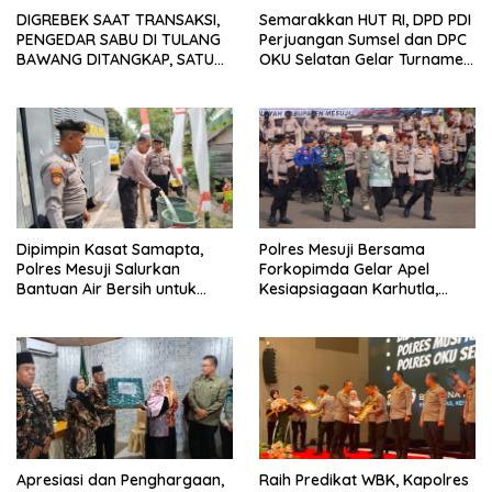
DIGREBEK SAAT TRANSAKSI,
Semarakkan HUT RI, DPD PDI
PENGEDAR SABU DI TULANG
Perjuangan Sumsel dan DPC
BAWANG DITANGKAP, SATU
OKU Selatan Gelar Turnamen
KABUR KE KEBUN KARET
Bola Voli
Dipimpin Kasat Samapta,
Polres Mesuji Bersama
Polres Mesuji Salurkan
Forkopimda Gelar Apel
Bantuan Air Bersih untuk
Kesiapsiagaan Karhutla,
Warga Desa Labuhan Permai
Kapolres: Utamakan
Pencegahan
Apresiasi dan Penghargaan,
Raih Predikat WBK, Kapolres