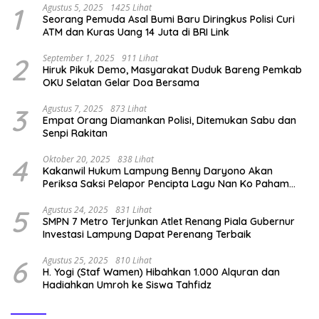
1
Agustus 5, 2025
1425 Lihat
Seorang Pemuda Asal Bumi Baru Diringkus Polisi Curi
ATM dan Kuras Uang 14 Juta di BRI Link
2
September 1, 2025
911 Lihat
Hiruk Pikuk Demo, Masyarakat Duduk Bareng Pemkab
OKU Selatan Gelar Doa Bersama
3
Agustus 7, 2025
873 Lihat
Empat Orang Diamankan Polisi, Ditemukan Sabu dan
Senpi Rakitan
4
Oktober 20, 2025
838 Lihat
Kakanwil Hukum Lampung Benny Daryono Akan
Periksa Saksi Pelapor Pencipta Lagu Nan Ko Paham
dan Sa Cemburu Asal Aceh.
5
Agustus 24, 2025
831 Lihat
SMPN 7 Metro Terjunkan Atlet Renang Piala Gubernur
Investasi Lampung Dapat Perenang Terbaik
6
Agustus 25, 2025
810 Lihat
H. Yogi (Staf Wamen) Hibahkan 1.000 Alquran dan
Hadiahkan Umroh ke Siswa Tahfidz