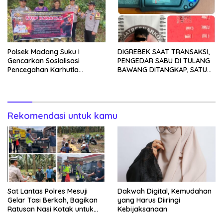
Polsek Madang Suku I
DIGREBEK SAAT TRANSAKSI,
Gencarkan Sosialisasi
PENGEDAR SABU DI TULANG
Pencegahan Karhutla
BAWANG DITANGKAP, SATU
kepada Masyarakat
KABUR KE KEBUN KARET
Rekomendasi untuk kamu
Sat Lantas Polres Mesuji
Dakwah Digital, Kemudahan
Gelar Tasi Berkah, Bagikan
yang Harus Diiringi
Ratusan Nasi Kotak untuk
Kebijaksanaan
Pengemudi, Petani dan Buruh