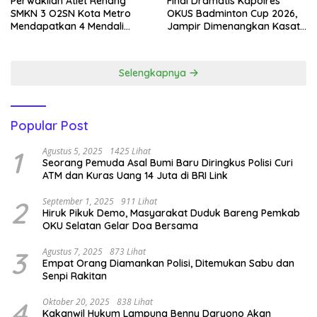
Perwakilan Atlet Renang
Final Dramatis Kapolres
SMKN 3 O2SN Kota Metro
OKUS Badminton Cup 2026,
Mendapatkan 4 Mendali
Jampir Dimenangkan Kasat
Emas.
Narkoba ‎
Selengkapnya
Popular Post
1
Agustus 5, 2025
1425 Lihat
Seorang Pemuda Asal Bumi Baru Diringkus Polisi Curi
ATM dan Kuras Uang 14 Juta di BRI Link
2
September 1, 2025
911 Lihat
Hiruk Pikuk Demo, Masyarakat Duduk Bareng Pemkab
OKU Selatan Gelar Doa Bersama
3
Agustus 7, 2025
873 Lihat
Empat Orang Diamankan Polisi, Ditemukan Sabu dan
Senpi Rakitan
4
Oktober 20, 2025
838 Lihat
Kakanwil Hukum Lampung Benny Daryono Akan