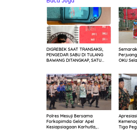
Baca Juga
DIGREBEK SAAT TRANSAKSI,
Semarakk
PENGEDAR SABU DI TULANG
Perjuan
BAWANG DITANGKAP, SATU
OKU Sela
KABUR KE KEBUN KARET
Bola Voli
Polres Mesuji Bersama
Apresias
Forkopimda Gelar Apel
Kemenag
Kesiapsiagaan Karhutla,
Tiga Peg
Kapolres: Utamakan