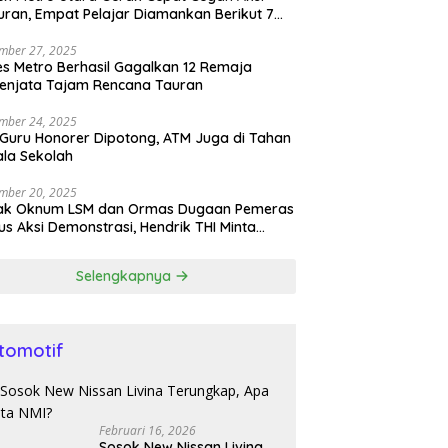
ran, Empat Pelajar Diamankan Berikut 7
h Sajam
mber 27, 2025
es Metro Berhasil Gagalkan 12 Remaja
enjata Tajam Rencana Tauran
mber 24, 2025
 Guru Honorer Dipotong, ATM Juga di Tahan
la Sekolah
mber 20, 2025
ak Oknum LSM dan Ormas Dugaan Pemeras
s Aksi Demonstrasi, Hendrik THI Minta
olda Tangkap
Selengkapnya
tomotif
Februari 16, 2026
Sosok New Nissan Livina