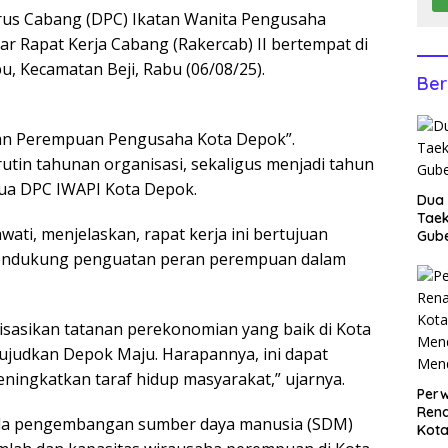
s Cabang (DPC) Ikatan Wanita Pengusaha
r Rapat Kerja Cabang (Rakercab) II bertempat di
, Kecamatan Beji, Rabu (06/08/25).
Ber
an Perempuan Pengusaha Kota Depok”.
tin tahunan organisasi, sekaligus menjadi tahun
tua DPC IWAPI Kota Depok.
Dua 
Taek
wati, menjelaskan, rapat kerja ini bertujuan
Gube
endukung penguatan peran perempuan dalam
lisasikan tatanan perekonomian yang baik di Kota
judkan Depok Maju. Harapannya, ini dapat
ngkatkan taraf hidup masyarakat,” ujarnya.
Perw
Ren
 pada pengembangan sumber daya manusia (SDM)
Kota
Men