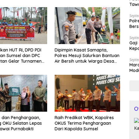
Tawu
Bila
Septe
Polr
Bers
Septe
Gaji
Kepa
an HUT RI, DPD PDI
Dipimpin Kasat Samapta,
gan Sumsel dan DPC
Polres Mesuji Salurkan Bantuan
Septe
tan Gelar Turnamen
Air Bersih untuk Warga Desa
Mar
Labuhan Permai
Modu
Kap
O
i dan Penghargaan,
Raih Predikat WBK, Kapolres
 OKU Selatan Lepas
OKUS Terima Penghargaan
awai Purnabakti
Dari Kapolda Sumsel