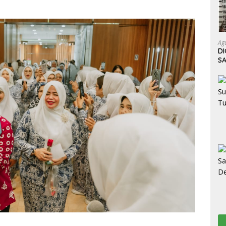
Ag
D
S
K