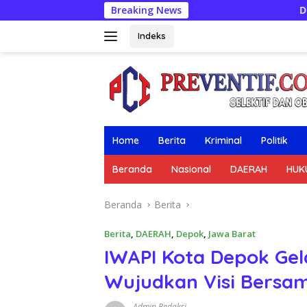
Langsung
Breaking News
DIGREBEK SAAT TRANSA
ke
konten
Indeks
Home
Berita
Kriminal
Politik
Beranda
Nasional
DAERAH
HUK
Beranda
Berita
Berita
,
DAERAH
,
Depok
,
Jawa Barat
IWAPI Kota Depok Gela
Wujudkan Visi Bersa
Admin Redaksi