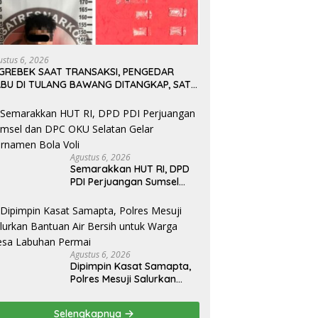
ustus 6, 2026
IGREBEK SAAT TRANSAKSI, PENGEDAR
ABU DI TULANG BAWANG DITANGKAP, SATU
ABUR KE KEBUN KARET
Agustus 6, 2026
Semarakkan HUT RI, DPD
PDI Perjuangan Sumsel
dan DPC OKU Selatan
Gelar Turnamen Bola Voli
Agustus 6, 2026
Dipimpin Kasat Samapta,
Polres Mesuji Salurkan
Bantuan Air Bersih untuk
Warga Desa Labuhan
Selengkapnya
Permai