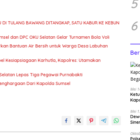
5
6
U DI TULANG BAWANG DITANGKAP, SATU KABUR KE KEBUN
msel dan DPC OKU Selatan Gelar Turnamen Bola Voli
urkan Bantuan Air Bersih untuk Warga Desa Labuhan
Ber
el Kesiapsiagaan Karhutla, Kapolres: Utamakan
elatan Lepas Tiga Pegawai Purnabakti
Penghargaan Dari Kapolda Sumsel
Mei 1
Ketu
Kap
Bega
Mei 1
Dewa
Sine
Oktob
Pols