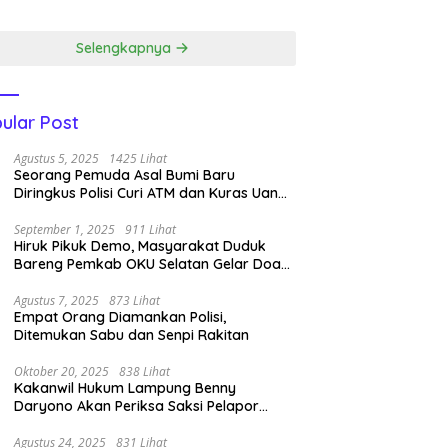
ali Emas.
Kasat Narkoba ‎
Selengkapnya
ular Post
Agustus 5, 2025
1425 Lihat
Seorang Pemuda Asal Bumi Baru
Diringkus Polisi Curi ATM dan Kuras Uang
14 Juta di BRI Link
September 1, 2025
911 Lihat
Hiruk Pikuk Demo, Masyarakat Duduk
Bareng Pemkab OKU Selatan Gelar Doa
Bersama
Agustus 7, 2025
873 Lihat
Empat Orang Diamankan Polisi,
Ditemukan Sabu dan Senpi Rakitan
Oktober 20, 2025
838 Lihat
Kakanwil Hukum Lampung Benny
Daryono Akan Periksa Saksi Pelapor
Pencipta Lagu Nan Ko Paham dan Sa
Cemburu Asal Aceh.
Agustus 24, 2025
831 Lihat