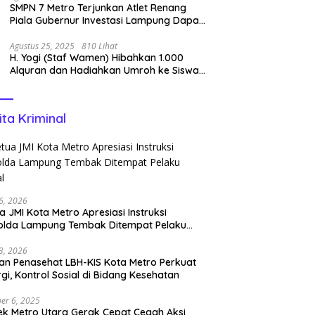
SMPN 7 Metro Terjunkan Atlet Renang
Piala Gubernur Investasi Lampung Dapat
Perenang Terbaik
Agustus 25, 2025
810 Lihat
H. Yogi (Staf Wamen) Hibahkan 1.000
Alquran dan Hadiahkan Umroh ke Siswa
Tahfidz
ita Kriminal
6, 2026
a JMI Kota Metro Apresiasi Instruksi
olda Lampung Tembak Ditempat Pelaku
l
3, 2026
n Penasehat LBH-KIS Kota Metro Perkuat
rgi, Kontrol Sosial di Bidang Kesehatan
er 6, 2025
ek Metro Utara Gerak Cepat Cegah Aksi