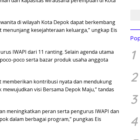
umlah dan kapasitas wirausaha perempuan di Kota
Mend
 wanita di wilayah Kota Depok dapat berkembang
t menunjang kesejahteraan keluarga,” ungkap Eis
Pop
1
gurus IWAPI dari 11 ranting. Selain agenda utama
m poco-poco serta bazar produk usaha anggota
2
pat memberikan kontribusi nyata dan mendukung
 mewujudkan visi Bersama Depok Maju,” tandas
3
kan meningkatkan peran serta pengurus IWAPI dan
4
pok dalam berbagai program,” pungkas Eis