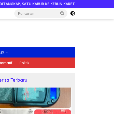
BUR KE KEBUN KARET
Semarakkan HUT RI, DPD PDI Perju
nya
tomatif
Politik
erita Terbaru