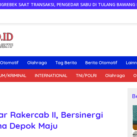
KSI, PENGEDAR SABU DI TULANG BAWANG DITANGKAP, SATU KA
Otomotif
Olahraga
Tag Berita
Berita Otomotif
Lain
UM/KRIMINAL
INTERNATIONAL
TNI/POLRI
Olahraga
O
B
r Rakercab II, Bersinergi
ma Depok Maju