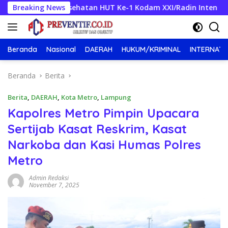
Langsung
ti Kesehatan HUT Ke-1 Kodam XXI/Radin Inten
Breaking News
Sat Lan
ke
konten
Beranda
Nasional
DAERAH
HUKUM/KRIMINAL
INTERNATI
Beranda
Berita
Berita
,
DAERAH
,
Kota Metro
,
Lampung
Kapolres Metro Pimpin Upacara
Sertijab Kasat Reskrim, Kasat
Narkoba dan Kasi Humas Polres
Metro
Admin Redaksi
November 7, 2025