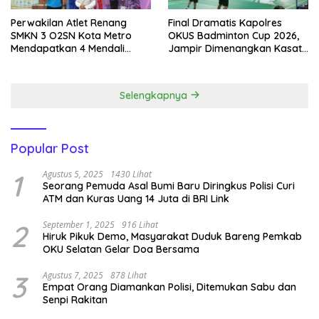
Perwakilan Atlet Renang
Final Dramatis Kapolres
SMKN 3 O2SN Kota Metro
OKUS Badminton Cup 2026,
Mendapatkan 4 Mendali
Jampir Dimenangkan Kasat
Emas.
Narkoba ‎
Selengkapnya
Popular Post
1
Agustus 5, 2025
1430 Lihat
Seorang Pemuda Asal Bumi Baru Diringkus Polisi Curi
ATM dan Kuras Uang 14 Juta di BRI Link
2
September 1, 2025
916 Lihat
Hiruk Pikuk Demo, Masyarakat Duduk Bareng Pemkab
OKU Selatan Gelar Doa Bersama
3
Agustus 7, 2025
878 Lihat
Empat Orang Diamankan Polisi, Ditemukan Sabu dan
Senpi Rakitan