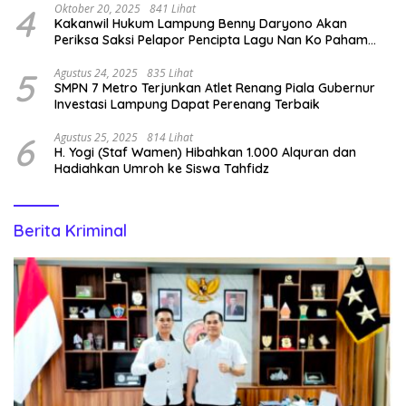
4
Oktober 20, 2025
841 Lihat
Kakanwil Hukum Lampung Benny Daryono Akan
Periksa Saksi Pelapor Pencipta Lagu Nan Ko Paham
dan Sa Cemburu Asal Aceh.
5
Agustus 24, 2025
835 Lihat
SMPN 7 Metro Terjunkan Atlet Renang Piala Gubernur
Investasi Lampung Dapat Perenang Terbaik
6
Agustus 25, 2025
814 Lihat
H. Yogi (Staf Wamen) Hibahkan 1.000 Alquran dan
Hadiahkan Umroh ke Siswa Tahfidz
Berita Kriminal