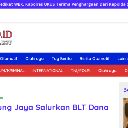
 OKUS Terima Penghargaan Dari Kapolda Sumsel
Bupati 
Otomotif
Olahraga
Tag Berita
Berita Otomotif
Lain
UM/KRIMINAL
INTERNATIONAL
TNI/POLRI
Olahraga
O
B
an
ung Jaya Salurkan BLT Dana