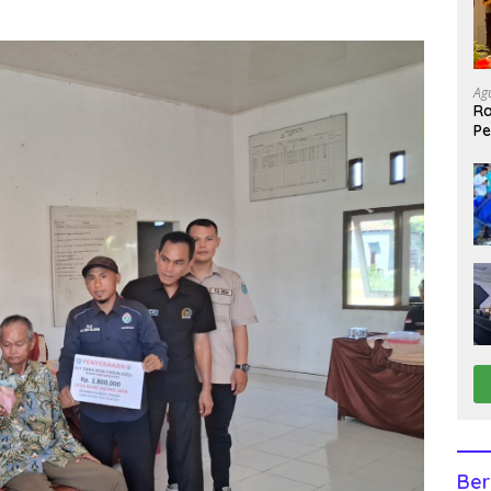
Ag
Ra
Pe
Ber