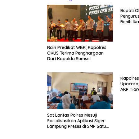
Bupati O
Pengurus
Benih Ik
Raih Predikat WBK, Kapolres
OKUS Terima Penghargaan
Dari Kapolda Sumsel
Kapolres
Upacara 
AKP Tiar
Jabat Ka
Metro
Sat Lantas Polres Mesuji
Sosialisasikan Aplikasi Siger
Lampung Presisi di SMP Satu
Atap 1 Simpang Pematang