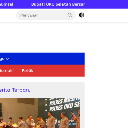
OKU Selatan Bersama Pengurus PAN Sumsel Tebar Benih Ikan d
nya
tomatif
Politik
erita Terbaru