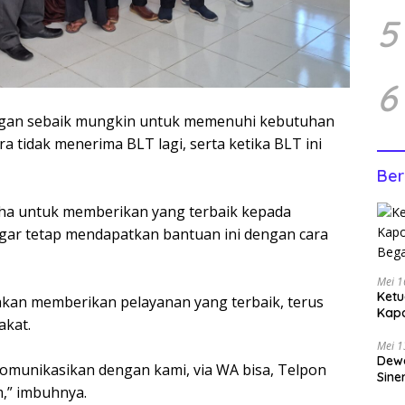
5
6
ngan sebaik mungkin untuk memenuhi kebutuhan
 tidak menerima BLT lagi, serta ketika BLT ini
Ber
aha untuk memberikan yang terbaik kepada
gar tetap mendapatkan bantuan ini dengan cara
Mei 1
Ketu
akan memberikan pelayanan yang terbaik, terus
Kap
akat.
Bega
Mei 1
Dewa
omunikasikan dengan kami, via WA bisa, Telpon
Sine
,” imbuhnya.