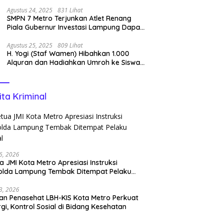
Pencipta Lagu Nan Ko Paham dan Sa
Cemburu Asal Aceh.
Agustus 24, 2025
831 Lihat
SMPN 7 Metro Terjunkan Atlet Renang
Piala Gubernur Investasi Lampung Dapat
Perenang Terbaik
Agustus 25, 2025
809 Lihat
H. Yogi (Staf Wamen) Hibahkan 1.000
Alquran dan Hadiahkan Umroh ke Siswa
Tahfidz
ita Kriminal
6, 2026
a JMI Kota Metro Apresiasi Instruksi
olda Lampung Tembak Ditempat Pelaku
l
3, 2026
n Penasehat LBH-KIS Kota Metro Perkuat
rgi, Kontrol Sosial di Bidang Kesehatan