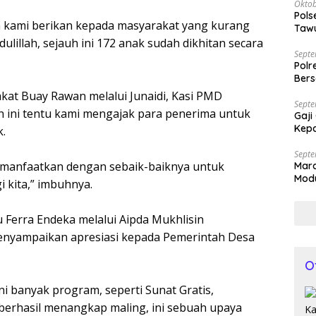
Oktob
Pols
h kami berikan kepada masyarakat yang kurang
Tawu
Bila
illah, sejauh ini 172 anak sudah dikhitan secara
Septe
Polr
Bers
kat Buay Rawan melalui Junaidi, Kasi PMD
Septe
ini tentu kami mengajak para penerima untuk
Gaji
Kepa
.
Septe
a manfaatkan dengan sebaik-baiknya untuk
Mar
Modu
 kita,” imbuhnya.
Kap
 Ferra Endeka melalui Aipda Mukhlisin
nyampaikan apresiasi kepada Pemerintah Desa
O
ni banyak program, seperti Sunat Gratis,
erhasil menangkap maling, ini sebuah upaya