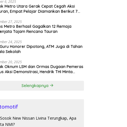
er 6, 2025
ek Metro Utara Gerak Cepat Cegah Aksi
ran, Empat Pelajar Diamankan Berikut 7
h Sajam
mber 27, 2025
es Metro Berhasil Gagalkan 12 Remaja
enjata Tajam Rencana Tauran
mber 24, 2025
 Guru Honorer Dipotong, ATM Juga di Tahan
la Sekolah
mber 20, 2025
ak Oknum LSM dan Ormas Dugaan Pemeras
s Aksi Demonstrasi, Hendrik THI Minta
olda Tangkap
Selengkapnya
tomotif