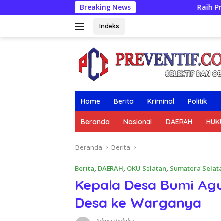
Langsung
Breaking News
Raih Predikat WBK, Kapolres
ke
konten
Indeks
Home
Berita
Kriminal
Politik
Beranda
Nasional
DAERAH
HUK
Beranda
Berita
Berita
,
DAERAH
,
OKU Selatan
,
Sumatera Selat
Kepala Desa Bumi Ag
Desa ke Warganya
Admin Redaksi