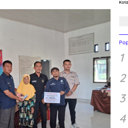
Kota
Men
Mend
Pop
1
2
3
4