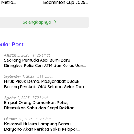
 Metro
Badminton Cup 2026,
dapatkan 4
Jampir Dimenangkan
ali Emas.
Kasat Narkoba ‎
Selengkapnya
ular Post
Agustus 5, 2025
1425 Lihat
Seorang Pemuda Asal Bumi Baru
Diringkus Polisi Curi ATM dan Kuras Uang
14 Juta di BRI Link
September 1, 2025
911 Lihat
Hiruk Pikuk Demo, Masyarakat Duduk
Bareng Pemkab OKU Selatan Gelar Doa
Bersama
Agustus 7, 2025
872 Lihat
Empat Orang Diamankan Polisi,
Ditemukan Sabu dan Senpi Rakitan
Oktober 20, 2025
837 Lihat
Kakanwil Hukum Lampung Benny
Daryono Akan Periksa Saksi Pelapor