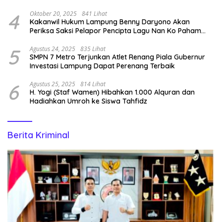
4
Oktober 20, 2025
841 Lihat
Kakanwil Hukum Lampung Benny Daryono Akan
Periksa Saksi Pelapor Pencipta Lagu Nan Ko Paham
dan Sa Cemburu Asal Aceh.
5
Agustus 24, 2025
835 Lihat
SMPN 7 Metro Terjunkan Atlet Renang Piala Gubernur
Investasi Lampung Dapat Perenang Terbaik
6
Agustus 25, 2025
814 Lihat
H. Yogi (Staf Wamen) Hibahkan 1.000 Alquran dan
Hadiahkan Umroh ke Siswa Tahfidz
Berita Kriminal