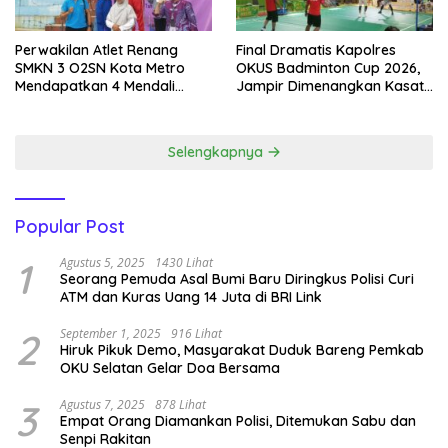
Perwakilan Atlet Renang
Final Dramatis Kapolres
SMKN 3 O2SN Kota Metro
OKUS Badminton Cup 2026,
Mendapatkan 4 Mendali
Jampir Dimenangkan Kasat
Emas.
Narkoba ‎
Selengkapnya
Popular Post
1
Agustus 5, 2025
1430 Lihat
Seorang Pemuda Asal Bumi Baru Diringkus Polisi Curi
ATM dan Kuras Uang 14 Juta di BRI Link
2
September 1, 2025
916 Lihat
Hiruk Pikuk Demo, Masyarakat Duduk Bareng Pemkab
OKU Selatan Gelar Doa Bersama
3
Agustus 7, 2025
878 Lihat
Empat Orang Diamankan Polisi, Ditemukan Sabu dan
Senpi Rakitan