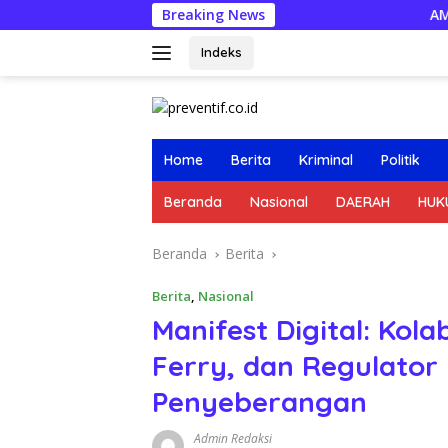
Langsung
Breaking News
AMANKAN WILAYAH, SIAGA K
ke
konten
Indeks
Home
Berita
Kriminal
Politik
Beranda
Nasional
DAERAH
HUK
Beranda
Berita
Berita
,
Nasional
Manifest Digital: Kol
Ferry, dan Regulator
Penyeberangan
Admin Redaksi