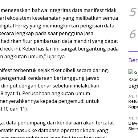
5
, menegaskan bahwa integritas data manifest tidak
n dari ekosistem keselamatan yang melibatkan semua
digital Ferizy yang memungkinkan pengisian data
6
ecara lengkap pada saat pengguna jasa
hadirkan fitur pembaruan data mandiri yang dapat
heck in). Keberhasilan ini sangat bergantung pada
n angkutan umum,” ujarnya.
Ber
fest terbentuk sejak tiket dibeli secara daring.
, pengemudi kendaraan bertanggung jawab
diinput dengan benar sebelum melakukan
 8 ayat 1). Perusahaan angkutan umum
Mei 1
 menyerahkannya kepada pengemudi untuk
Ketu
Kap
10 dan 11).
Bega
Mei 1
aga, data penumpang dan kendaraan akan tercatat
Dewa
Sine
tomatis masuk ke database operator kapal yang