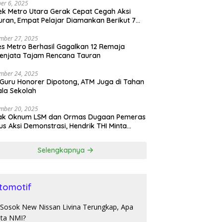
er 6, 2025
ek Metro Utara Gerak Cepat Cegah Aksi
ran, Empat Pelajar Diamankan Berikut 7
h Sajam
mber 27, 2025
es Metro Berhasil Gagalkan 12 Remaja
enjata Tajam Rencana Tauran
mber 24, 2025
 Guru Honorer Dipotong, ATM Juga di Tahan
la Sekolah
mber 20, 2025
ak Oknum LSM dan Ormas Dugaan Pemeras
s Aksi Demonstrasi, Hendrik THI Minta
olda Tangkap
Selengkapnya
tomotif