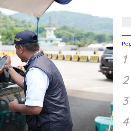
Men
Mend
Pop
1
2
3
4