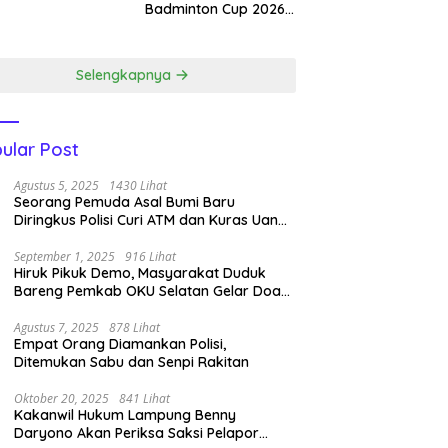
dapatkan 4
Badminton Cup 2026,
ali Emas.
Jampir Dimenangkan
Kasat Narkoba ‎
Selengkapnya
ular Post
Agustus 5, 2025
1430 Lihat
Seorang Pemuda Asal Bumi Baru
Diringkus Polisi Curi ATM dan Kuras Uang
14 Juta di BRI Link
September 1, 2025
916 Lihat
Hiruk Pikuk Demo, Masyarakat Duduk
Bareng Pemkab OKU Selatan Gelar Doa
Bersama
Agustus 7, 2025
878 Lihat
Empat Orang Diamankan Polisi,
Ditemukan Sabu dan Senpi Rakitan
Oktober 20, 2025
841 Lihat
Kakanwil Hukum Lampung Benny
Daryono Akan Periksa Saksi Pelapor