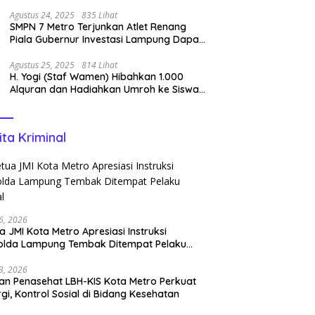
Pencipta Lagu Nan Ko Paham dan Sa
Cemburu Asal Aceh.
Agustus 24, 2025
835 Lihat
SMPN 7 Metro Terjunkan Atlet Renang
Piala Gubernur Investasi Lampung Dapat
Perenang Terbaik
Agustus 25, 2025
814 Lihat
H. Yogi (Staf Wamen) Hibahkan 1.000
Alquran dan Hadiahkan Umroh ke Siswa
Tahfidz
ita Kriminal
6, 2026
a JMI Kota Metro Apresiasi Instruksi
olda Lampung Tembak Ditempat Pelaku
l
3, 2026
n Penasehat LBH-KIS Kota Metro Perkuat
rgi, Kontrol Sosial di Bidang Kesehatan