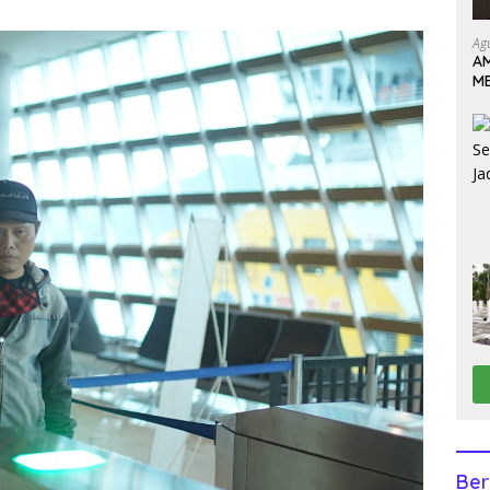
Ag
AM
M
J
Ber