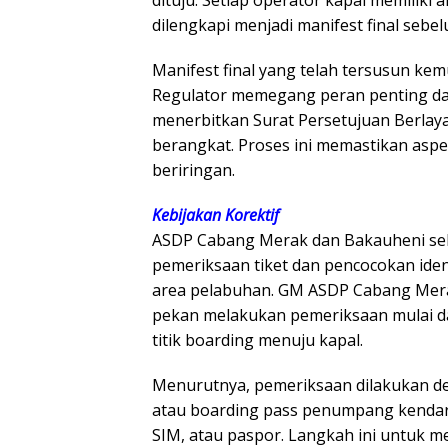
dituju. Setiap operator kapal memilik
dilengkapi menjadi manifest final seb
Manifest final yang telah tersusun kem
Regulator memegang peran penting da
menerbitkan Surat Persetujuan Berlayar
berangkat. Proses ini memastikan aspe
beriringan.
Kebijakan Korektif
ASDP Cabang Merak dan Bakauheni seb
pemeriksaan tiket dan pencocokan id
area pelabuhan. GM ASDP Cabang Mer
pekan melakukan pemeriksaan mulai dar
titik boarding menuju kapal.
Menurutnya, pemeriksaan dilakukan de
atau boarding pass penumpang kendara
SIM, atau paspor. Langkah ini untuk m