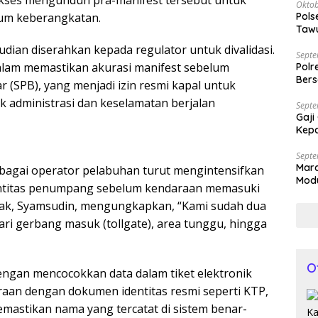
i akses mengunduh pra-manifest tersebut untuk
Oktob
Pols
elum keberangkatan.
Tawu
Bila
udian diserahkan kepada regulator untuk divalidasi.
Septe
lam memastikan akurasi manifest sebelum
Polr
Bers
 (SPB), yang menjadi izin resmi kapal untuk
k administrasi dan keselamatan berjalan
Septe
Gaji
Kepa
Septe
Mar
agai operator pelabuhan turut mengintensifkan
Modu
entitas penumpang sebelum kendaraan memasuki
Kap
ak, Syamsudin, mengungkapkan, “Kami sudah dua
i gerbang masuk (tollgate), area tunggu, hingga
O
ngan mencocokkan data dalam tiket elektronik
an dengan dokumen identitas resmi seperti KTP,
emastikan nama yang tercatat di sistem benar-