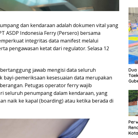
umpang dan kendaraan adalah dokumen vital yang
PT ASDP Indonesia Ferry (Persero) bersama
mperkuat integritas data manifest melalui
 serta pengawasan ketat dari regulator. Selasa 12
rtanggung jawab mengisi data seluruh
Dua 
Taek
k bayi-pemeriksaan kesesuaian data merupakan
Gube
berangan. Petugas operator ferry wajib
 diri seluruh penumpang dalam kendaraan, yang
an naik ke kapal (boarding) atau ketika berada di
Perw
Ren
Kota