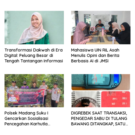
Pengemudi, Petani dan Buruh
Transformasi Dakwah di Era
Mahasiswa UIN RIL Asah
Digital: Peluang Besar di
Menulis Opini dan Berita
Tengah Tantangan Informasi
Berbasis AI di JMSI
Polsek Madang Suku I
DIGREBEK SAAT TRANSAKSI,
Gencarkan Sosialisasi
PENGEDAR SABU DI TULANG
Pencegahan Karhutla
BAWANG DITANGKAP, SATU
kepada Masyarakat
KABUR KE KEBUN KARET