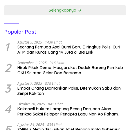
Selengkapnya
Popular Post
1
Agustus 5, 2025
1430 Lihat
Seorang Pemuda Asal Bumi Baru Diringkus Polisi Curi
ATM dan Kuras Uang 14 Juta di BRI Link
2
September 1, 2025
916 Lihat
Hiruk Pikuk Demo, Masyarakat Duduk Bareng Pemkab
OKU Selatan Gelar Doa Bersama
3
Agustus 7, 2025
878 Lihat
Empat Orang Diamankan Polisi, Ditemukan Sabu dan
Senpi Rakitan
4
Oktober 20, 2025
841 Lihat
Kakanwil Hukum Lampung Benny Daryono Akan
Periksa Saksi Pelapor Pencipta Lagu Nan Ko Paham
dan Sa Cemburu Asal Aceh.
5
Agustus 24, 2025
835 Lihat
SMPN 7 Metro Terjunkan Atlet Renang Piala Gubernur