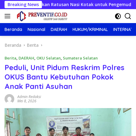
Langsung
kah, Bagikan Ratusan Nasi Kotak untuk Pengemudi, Petani dan B
Breaking News
ke
konten
Beranda
Nasional
DAERAH
HUKUM/KRIMINAL
INTERNATI
Beranda
Berita
Berita
,
DAERAH
,
OKU Selatan
,
Sumatera Selatan
Peduli, Unit Pidum Reskrim Polres
OKUS Bantu Kebutuhan Pokok
Anak Panti Asuhan
Admin Redaksi
Mei 8, 2026