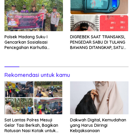
Polsek Madang Suku I
DIGREBEK SAAT TRANSAKSI,
Gencarkan Sosialisasi
PENGEDAR SABU DI TULANG
Pencegahan Karhutla
BAWANG DITANGKAP, SATU
kepada Masyarakat
KABUR KE KEBUN KARET
Rekomendasi untuk kamu
Sat Lantas Polres Mesuji
Dakwah Digital, Kemudahan
Gelar Tasi Berkah, Bagikan
yang Harus Diiringi
Ratusan Nasi Kotak untuk
Kebijaksanaan