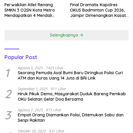
Perwakilan Atlet Renang
Final Dramatis Kapolres
SMKN 3 O2SN Kota Metro
OKUS Badminton Cup 2026,
Mendapatkan 4 Mendali
Jampir Dimenangkan Kasat
Emas.
Narkoba ‎
Selengkapnya
Popular Post
1
Agustus 5, 2025
1425 Lihat
Seorang Pemuda Asal Bumi Baru Diringkus Polisi Curi
ATM dan Kuras Uang 14 Juta di BRI Link
2
September 1, 2025
911 Lihat
Hiruk Pikuk Demo, Masyarakat Duduk Bareng Pemkab
OKU Selatan Gelar Doa Bersama
3
Agustus 7, 2025
873 Lihat
Empat Orang Diamankan Polisi, Ditemukan Sabu dan
Senpi Rakitan
Oktober 20, 2025
837 Lihat