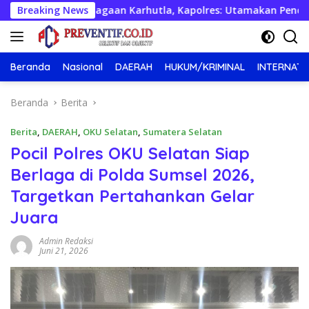
Langsung
esiapsiagaan Karhutla, Kapolres: Utamakan Pencegahan
Breaking News
ke
konten
Beranda
Nasional
DAERAH
HUKUM/KRIMINAL
INTERNATI
Beranda
Berita
Berita
,
DAERAH
,
OKU Selatan
,
Sumatera Selatan
Pocil Polres OKU Selatan Siap
Berlaga di Polda Sumsel 2026,
Targetkan Pertahankan Gelar
Juara
Admin Redaksi
Juni 21, 2026