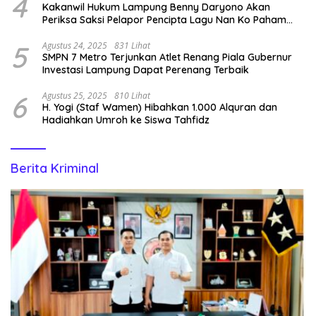
4
Kakanwil Hukum Lampung Benny Daryono Akan
Periksa Saksi Pelapor Pencipta Lagu Nan Ko Paham
dan Sa Cemburu Asal Aceh.
5
Agustus 24, 2025
831 Lihat
SMPN 7 Metro Terjunkan Atlet Renang Piala Gubernur
Investasi Lampung Dapat Perenang Terbaik
6
Agustus 25, 2025
810 Lihat
H. Yogi (Staf Wamen) Hibahkan 1.000 Alquran dan
Hadiahkan Umroh ke Siswa Tahfidz
Berita Kriminal