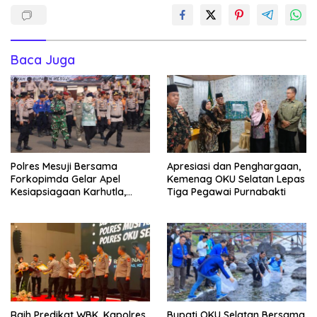
Baca Juga
Polres Mesuji Bersama
Apresiasi dan Penghargaan,
Forkopimda Gelar Apel
Kemenag OKU Selatan Lepas
Kesiapsiagaan Karhutla,
Tiga Pegawai Purnabakti
Kapolres: Utamakan
Pencegahan
Raih Predikat WBK, Kapolres
Bupati OKU Selatan Bersama