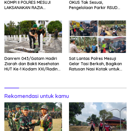
KOMPI II POLRES MESUJI
OKUS Tak Sesuai,
LAKSANAKAN RAZIA
Pengelolaan Parkir RSUD
KENDARAAN DI JALAN LINTAS
Muaradua Jadi Sorotan
TIMUR SIMPANG PEMATANG
Danrem 043/Gatam Hadiri
Sat Lantas Polres Mesuji
Ziarah dan Bakti Kesehatan
Gelar Tasi Berkah, Bagikan
HUT Ke-1 Kodam XXI/Radin
Ratusan Nasi Kotak untuk
Inten
Pengemudi, Petani dan Buruh
Rekomendasi untuk kamu