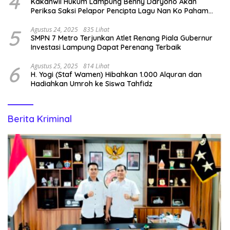
4
Kakanwil Hukum Lampung Benny Daryono Akan
Periksa Saksi Pelapor Pencipta Lagu Nan Ko Paham
dan Sa Cemburu Asal Aceh.
5
Agustus 24, 2025
835 Lihat
SMPN 7 Metro Terjunkan Atlet Renang Piala Gubernur
Investasi Lampung Dapat Perenang Terbaik
6
Agustus 25, 2025
814 Lihat
H. Yogi (Staf Wamen) Hibahkan 1.000 Alquran dan
Hadiahkan Umroh ke Siswa Tahfidz
Berita Kriminal