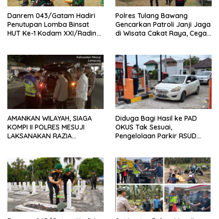
Danrem 043/Gatam Hadiri
Polres Tulang Bawang
Penutupan Lomba Binsat
Gencarkan Patroli Janji Jaga
HUT Ke-1 Kodam XXI/Radin
di Wisata Cakat Raya, Cegah
Inten Tahun 2026
Kriminalitas dan Gangguan
Kamtibmas
AMANKAN WILAYAH, SIAGA
Diduga Bagi Hasil ke PAD
KOMPI II POLRES MESUJI
OKUS Tak Sesuai,
LAKSANAKAN RAZIA
Pengelolaan Parkir RSUD
KENDARAAN DI JALAN LINTAS
Muaradua Jadi Sorotan
TIMUR SIMPANG PEMATANG