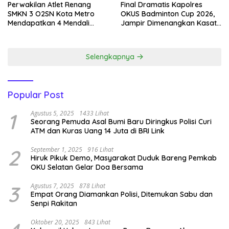
Perwakilan Atlet Renang
Final Dramatis Kapolres
SMKN 3 O2SN Kota Metro
OKUS Badminton Cup 2026,
Mendapatkan 4 Mendali
Jampir Dimenangkan Kasat
Emas.
Narkoba ‎
Selengkapnya
Popular Post
1
Agustus 5, 2025
1433 Lihat
Seorang Pemuda Asal Bumi Baru Diringkus Polisi Curi
ATM dan Kuras Uang 14 Juta di BRI Link
2
September 1, 2025
916 Lihat
Hiruk Pikuk Demo, Masyarakat Duduk Bareng Pemkab
OKU Selatan Gelar Doa Bersama
3
Agustus 7, 2025
878 Lihat
Empat Orang Diamankan Polisi, Ditemukan Sabu dan
Senpi Rakitan
Oktober 20, 2025
843 Lihat