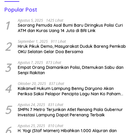
Popular Post
1
Agustus 5, 2025
1425 Lihat
Seorang Pemuda Asal Bumi Baru Diringkus Polisi Curi
ATM dan Kuras Uang 14 Juta di BRI Link
2
September 1, 2025
911 Lihat
Hiruk Pikuk Demo, Masyarakat Duduk Bareng Pemkab
OKU Selatan Gelar Doa Bersama
3
Agustus 7, 2025
873 Lihat
Empat Orang Diamankan Polisi, Ditemukan Sabu dan
Senpi Rakitan
4
Oktober 20, 2025
837 Lihat
Kakanwil Hukum Lampung Benny Daryono Akan
Periksa Saksi Pelapor Pencipta Lagu Nan Ko Paham
dan Sa Cemburu Asal Aceh.
5
Agustus 24, 2025
831 Lihat
SMPN 7 Metro Terjunkan Atlet Renang Piala Gubernur
Investasi Lampung Dapat Perenang Terbaik
6
Agustus 25, 2025
810 Lihat
H. Yogi (Staf Wamen) Hibahkan 1.000 Alquran dan