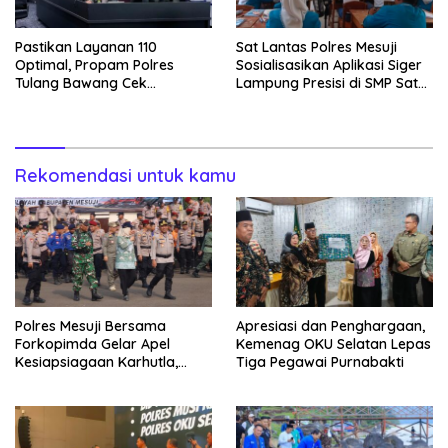
Pastikan Layanan 110
Sat Lantas Polres Mesuji
Optimal, Propam Polres
Sosialisasikan Aplikasi Siger
Tulang Bawang Cek
Lampung Presisi di SMP Satu
Kesiapan Command Center
Atap 1 Simpang Pematang
Rekomendasi untuk kamu
Polres Mesuji Bersama
Apresiasi dan Penghargaan,
Forkopimda Gelar Apel
Kemenag OKU Selatan Lepas
Kesiapsiagaan Karhutla,
Tiga Pegawai Purnabakti
Kapolres: Utamakan
Pencegahan