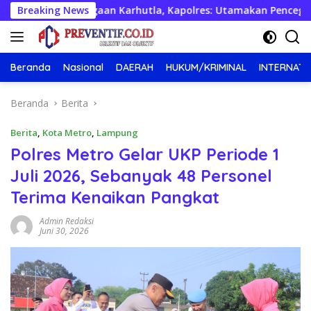
Langsung
apsiagaan Karhutla, Kapolres: Utamakan Pencegahan
Breaking News
Ap
ke
konten
Beranda
Nasional
DAERAH
HUKUM/KRIMINAL
INTERNATI
Beranda
Berita
Berita
,
Kota Metro
,
Lampung
Polres Metro Gelar UKP Periode 1
Juli 2026, Sebanyak 48 Personel
Terima Kenaikan Pangkat
Admin Redaksi
Juni 30, 2026