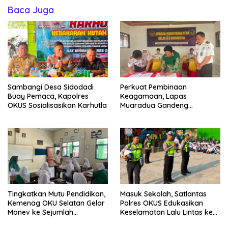
Baca Juga
Sambangi Desa Sidodadi
Perkuat Pembinaan
Buay Pemaca, Kapolres
Keagamaan, Lapas
OKUS Sosialisasikan Karhutla
Muaradua Gandeng
Muhammadiyah OKU Selatan
Tingkatkan Mutu Pendidikan,
Masuk Sekolah, Satlantas
Kemenag OKU Selatan Gelar
Polres OKUS Edukasikan
Monev ke Sejumlah
Keselamatan Lalu Lintas ke
Madrasah
Siswa SMP