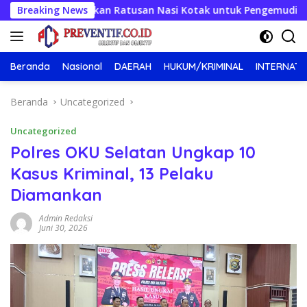
Langsung
ah, Bagikan Ratusan Nasi Kotak untuk Pengemudi, Petani dan B
Breaking News
ke
konten
Beranda
Nasional
DAERAH
HUKUM/KRIMINAL
INTERNATI
Beranda
Uncategorized
Uncategorized
Polres OKU Selatan Ungkap 10
Kasus Kriminal, 13 Pelaku
Diamankan
Admin Redaksi
Juni 30, 2026