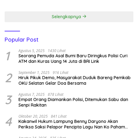
Emas.
Narkoba ‎
Selengkapnya
Popular Post
1
Agustus 5, 2025
1430 Lihat
Seorang Pemuda Asal Bumi Baru Diringkus Polisi Curi
ATM dan Kuras Uang 14 Juta di BRI Link
2
September 1, 2025
916 Lihat
Hiruk Pikuk Demo, Masyarakat Duduk Bareng Pemkab
OKU Selatan Gelar Doa Bersama
3
Agustus 7, 2025
878 Lihat
Empat Orang Diamankan Polisi, Ditemukan Sabu dan
Senpi Rakitan
4
Oktober 20, 2025
841 Lihat
Kakanwil Hukum Lampung Benny Daryono Akan
Periksa Saksi Pelapor Pencipta Lagu Nan Ko Paham
dan Sa Cemburu Asal Aceh.