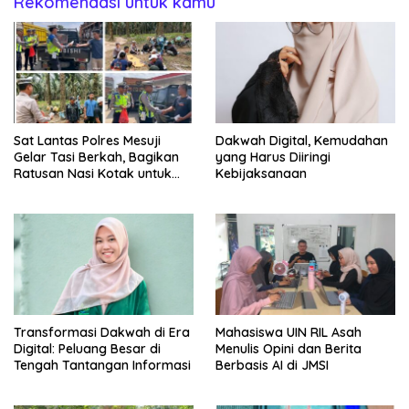
Rekomendasi untuk kamu
Sat Lantas Polres Mesuji
Dakwah Digital, Kemudahan
Gelar Tasi Berkah, Bagikan
yang Harus Diiringi
Ratusan Nasi Kotak untuk
Kebijaksanaan
Pengemudi, Petani dan Buruh
Transformasi Dakwah di Era
Mahasiswa UIN RIL Asah
Digital: Peluang Besar di
Menulis Opini dan Berita
Tengah Tantangan Informasi
Berbasis AI di JMSI