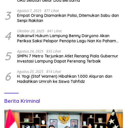
OKU Selatan Gelar Doa Bersama
3
Agustus 7, 2025
877 Lihat
Empat Orang Diamankan Polisi, Ditemukan Sabu dan
Senpi Rakitan
4
Oktober 20, 2025
841 Lihat
Kakanwil Hukum Lampung Benny Daryono Akan
Periksa Saksi Pelapor Pencipta Lagu Nan Ko Paham
dan Sa Cemburu Asal Aceh.
5
Agustus 24, 2025
835 Lihat
SMPN 7 Metro Terjunkan Atlet Renang Piala Gubernur
Investasi Lampung Dapat Perenang Terbaik
6
Agustus 25, 2025
814 Lihat
H. Yogi (Staf Wamen) Hibahkan 1.000 Alquran dan
Hadiahkan Umroh ke Siswa Tahfidz
Berita Kriminal