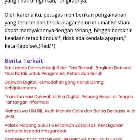
yang tidak diinginkan,” ungkapnya.
Oleh karena itu, petugas memberikan pengamanan
yang terarah dan terukur agar seluruh umat Kristiani
dapat merayakannya dengan tenang, hingga berakhir
keadaan tetap kondusif, tidak ada kendala apapun,”
kata Kapolsek.(Red/*)
Berita Terkait
Sat Lantas Polres Mesuji Gelar Tasi Berkah, Bagikan Ratusan
Nasi Kotak untuk Pengemudi, Petani dan Buruh
Dakwah Digital, Kemudahan yang Harus Diiringi
Kebijaksanaan
Transformasi Dakwah di Era Digital: Peluang Besar di Tengah
Tantangan Informasi
Mahasiswa UIN RIL Asah Menulis Opini dan Berita Berbasis AI di
JMSI
Polsek Madang Suku I Gencarkan Sosialisasi Pencegahan
Karhutla kepada Masyarakat
DIGREBEK SAAT TRANSAKSI, PENGEDAR SABU DI TULANG