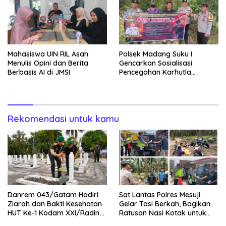
Mahasiswa UIN RIL Asah
Polsek Madang Suku I
Menulis Opini dan Berita
Gencarkan Sosialisasi
Berbasis AI di JMSI
Pencegahan Karhutla
kepada Masyarakat
Rekomendasi untuk kamu
Danrem 043/Gatam Hadiri
Sat Lantas Polres Mesuji
Ziarah dan Bakti Kesehatan
Gelar Tasi Berkah, Bagikan
HUT Ke-1 Kodam XXI/Radin
Ratusan Nasi Kotak untuk
Inten
Pengemudi, Petani dan Buruh