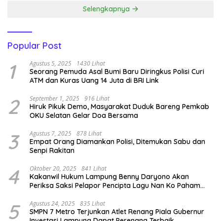
Selengkapnya
Popular Post
1
Agustus 5, 2025
1430 Lihat
Seorang Pemuda Asal Bumi Baru Diringkus Polisi Curi
ATM dan Kuras Uang 14 Juta di BRI Link
2
September 1, 2025
916 Lihat
Hiruk Pikuk Demo, Masyarakat Duduk Bareng Pemkab
OKU Selatan Gelar Doa Bersama
3
Agustus 7, 2025
878 Lihat
Empat Orang Diamankan Polisi, Ditemukan Sabu dan
Senpi Rakitan
4
Oktober 20, 2025
841 Lihat
Kakanwil Hukum Lampung Benny Daryono Akan
Periksa Saksi Pelapor Pencipta Lagu Nan Ko Paham
dan Sa Cemburu Asal Aceh.
5
Agustus 24, 2025
835 Lihat
SMPN 7 Metro Terjunkan Atlet Renang Piala Gubernur
Investasi Lampung Dapat Perenang Terbaik