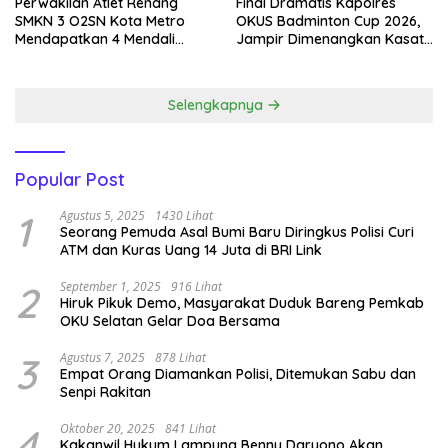
Perwakilan Atlet Renang
Final Dramatis Kapolres
SMKN 3 O2SN Kota Metro
OKUS Badminton Cup 2026,
Mendapatkan 4 Mendali
Jampir Dimenangkan Kasat
Emas.
Narkoba ‎
Selengkapnya
Popular Post
1
Agustus 5, 2025
1430 Lihat
Seorang Pemuda Asal Bumi Baru Diringkus Polisi Curi
ATM dan Kuras Uang 14 Juta di BRI Link
2
September 1, 2025
916 Lihat
Hiruk Pikuk Demo, Masyarakat Duduk Bareng Pemkab
OKU Selatan Gelar Doa Bersama
3
Agustus 7, 2025
878 Lihat
Empat Orang Diamankan Polisi, Ditemukan Sabu dan
Senpi Rakitan
4
Oktober 20, 2025
841 Lihat
Kakanwil Hukum Lampung Benny Daryono Akan