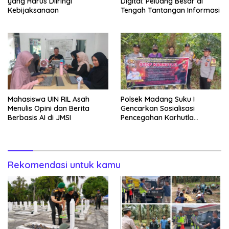
yang Harus Diiringi
Digital: Peluang Besar di
Kebijaksanaan
Tengah Tantangan Informasi
Mahasiswa UIN RIL Asah
Polsek Madang Suku I
Menulis Opini dan Berita
Gencarkan Sosialisasi
Berbasis AI di JMSI
Pencegahan Karhutla
kepada Masyarakat
Rekomendasi untuk kamu