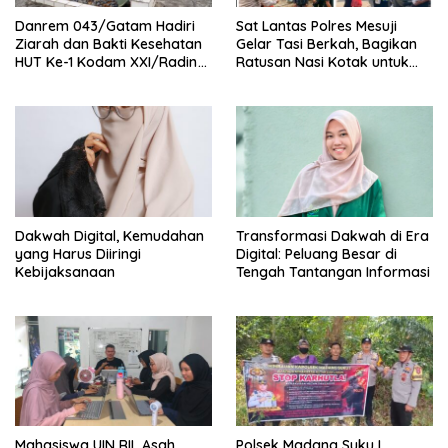
Danrem 043/Gatam Hadiri
Sat Lantas Polres Mesuji
Ziarah dan Bakti Kesehatan
Gelar Tasi Berkah, Bagikan
HUT Ke-1 Kodam XXI/Radin
Ratusan Nasi Kotak untuk
Inten
Pengemudi, Petani dan Buruh
Dakwah Digital, Kemudahan
Transformasi Dakwah di Era
yang Harus Diiringi
Digital: Peluang Besar di
Kebijaksanaan
Tengah Tantangan Informasi
Mahasiswa UIN RIL Asah
Polsek Madang Suku I