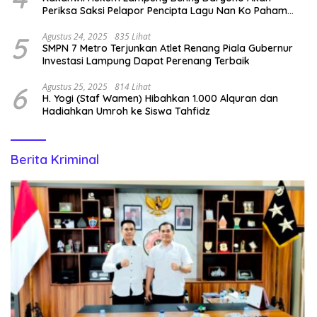
Periksa Saksi Pelapor Pencipta Lagu Nan Ko Paham
dan Sa Cemburu Asal Aceh.
5
Agustus 24, 2025
835 Lihat
SMPN 7 Metro Terjunkan Atlet Renang Piala Gubernur
Investasi Lampung Dapat Perenang Terbaik
6
Agustus 25, 2025
814 Lihat
H. Yogi (Staf Wamen) Hibahkan 1.000 Alquran dan
Hadiahkan Umroh ke Siswa Tahfidz
Berita Kriminal