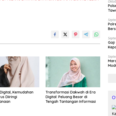
Oktob
Pols
Tawu
Bila
Septe
Polr
Bers
Septe
Gaji
Kepa
Septe
Mar
Modu
Kap
Digital, Kemudahan
Transformasi Dakwah di Era
O
s Diiringi
Digital: Peluang Besar di
sanaan
Tengah Tantangan Informasi