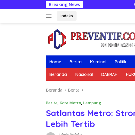
Langsung
Breaking News
Sat Lantas Polres M
ke
konten
Indeks
Home
Berita
Kriminal
Politik
Beranda
Nasional
DAERAH
HUK
Beranda
Berita
Berita
,
Kota Metro
,
Lampung
Satlantas Metro: Str
Lebih Tertib
Admin Redaksi