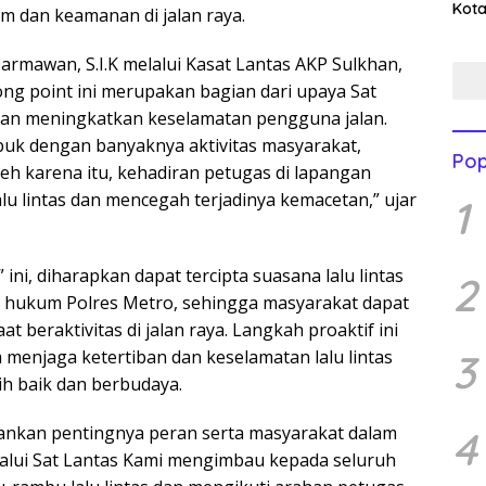
Kota
 dan keamanan di jalan raya.
Men
Mend
mawan, S.I.K melalui Kasat Lantas AKP Sulkhan,
g point ini merupakan bagian dari upaya Sat
an meningkatkan keselamatan pengguna jalan.
ibuk dengan banyaknya aktivitas masyarakat,
Pop
leh karena itu, kehadiran petugas di lapangan
lu lintas dan mencegah terjadinya kemacetan,” ujar
1
ini, diharapkan dapat tercipta suasana lalu lintas
2
yah hukum Polres Metro, sehingga masyarakat dapat
t beraktivitas di jalan raya. Langkah proaktif ini
3
menjaga ketertiban dan keselamatan lalu lintas
h baik dan berbudaya.
ankan pentingnya peran serta masyarakat dalam
4
lalui Sat Lantas Kami mengimbau kepada seluruh