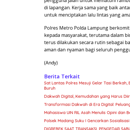
pengguna jalan untuk mematuhi rambu-
di lapangan. Kerja sama yang baik ant
untuk menciptakan lalu lintas yang am
Polres Metro Polda Lampung berkomit
kepada masyarakat, terutama dalam bida
terus dilakukan secara rutin sebagai 
aman dan nyaman bagi seluruh penggun
(Andy)
Berita Terkait
Sat Lantas Polres Mesuji Gelar Tasi Berkah
Buruh
Dakwah Digital, Kemudahan yang Harus Diir
Transformasi Dakwah di Era Digital: Peluan
Mahasiswa UIN RIL Asah Menulis Opini dan Be
Polsek Madang Suku I Gencarkan Sosialisa
DIGREBEK SAAT TRANSAKSI, PENGEDAR SAB