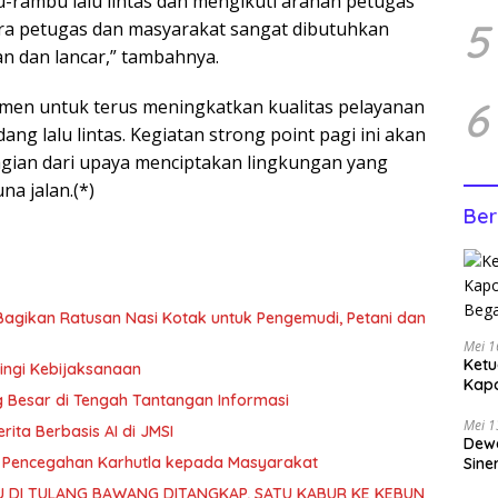
rambu lalu lintas dan mengikuti arahan petugas
5
ara petugas dan masyarakat sangat dibutuhkan
an dan lancar,” tambahnya.
6
men untuk terus meningkatkan kualitas pelayanan
ng lalu lintas. Kegiatan strong point pagi ini akan
bagian dari upaya menciptakan lingkungan yang
a jalan.(*)
Ber
, Bagikan Ratusan Nasi Kotak untuk Pengemudi, Petani dan
Mei 1
Ketu
ingi Kebijaksanaan
Kap
g Besar di Tengah Tantangan Informasi
Bega
Mei 1
rita Berbasis AI di JMSI
Dewa
si Pencegahan Karhutla kepada Masyarakat
Sine
U DI TULANG BAWANG DITANGKAP, SATU KABUR KE KEBUN