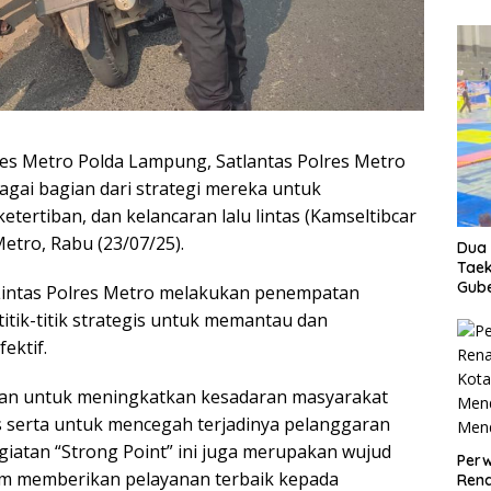
res Metro Polda Lampung, Satlantas Polres Metro
agai bagian dari strategi mereka untuk
ertiban, dan kelancaran lalu lintas (Kamseltibcar
Metro, Rabu (23/07/25).
Dua 
Taek
Gube
 Lintas Polres Metro melakukan penempatan
itik-titik strategis untuk memantau dan
ektif.
ujuan untuk meningkatkan kesadaran masyarakat
as serta untuk mencegah terjadinya pelanggaran
 kegiatan “Strong Point” ini juga merupakan wujud
Perw
am memberikan pelayanan terbaik kepada
Ren