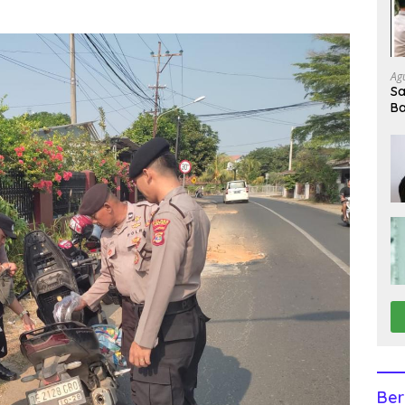
Ag
Sa
Ba
Pe
Ber