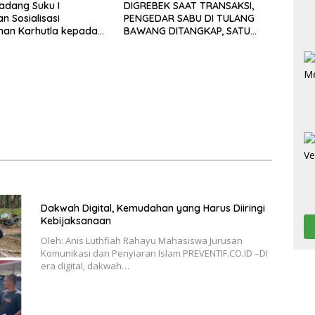
adang Suku I
DIGREBEK SAAT TRANSAKSI,
n Sosialisasi
PENGEDAR SABU DI TULANG
han Karhutla kepada
BAWANG DITANGKAP, SATU
kat
KABUR KE KEBUN KARET
Dakwah Digital, Kemudahan yang Harus Diiringi
Kebijaksanaan
Oleh: Anis Luthfiah Rahayu Mahasiswa Jurusan
Komunikasi dan Penyiaran Islam PREVENTIF.CO.ID –DI
era digital, dakwah…