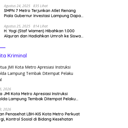
Pencipta Lagu Nan Ko Paham dan Sa
Cemburu Asal Aceh.
Agustus 24, 2025
835 Lihat
SMPN 7 Metro Terjunkan Atlet Renang
Piala Gubernur Investasi Lampung Dapat
Perenang Terbaik
Agustus 25, 2025
814 Lihat
H. Yogi (Staf Wamen) Hibahkan 1.000
Alquran dan Hadiahkan Umroh ke Siswa
Tahfidz
ita Kriminal
6, 2026
a JMI Kota Metro Apresiasi Instruksi
olda Lampung Tembak Ditempat Pelaku
l
3, 2026
n Penasehat LBH-KIS Kota Metro Perkuat
rgi, Kontrol Sosial di Bidang Kesehatan