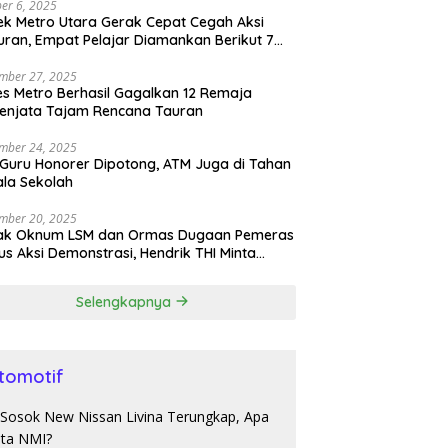
er 6, 2025
ek Metro Utara Gerak Cepat Cegah Aksi
ran, Empat Pelajar Diamankan Berikut 7
h Sajam
mber 27, 2025
es Metro Berhasil Gagalkan 12 Remaja
enjata Tajam Rencana Tauran
mber 24, 2025
 Guru Honorer Dipotong, ATM Juga di Tahan
la Sekolah
mber 20, 2025
ak Oknum LSM dan Ormas Dugaan Pemeras
s Aksi Demonstrasi, Hendrik THI Minta
olda Tangkap
Selengkapnya
tomotif