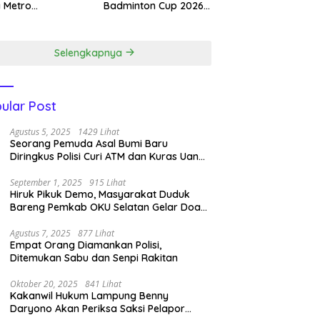
 Metro
Badminton Cup 2026,
dapatkan 4
Jampir Dimenangkan
ali Emas.
Kasat Narkoba ‎
Selengkapnya
ular Post
Agustus 5, 2025
1429 Lihat
Seorang Pemuda Asal Bumi Baru
Diringkus Polisi Curi ATM dan Kuras Uang
14 Juta di BRI Link
September 1, 2025
915 Lihat
Hiruk Pikuk Demo, Masyarakat Duduk
Bareng Pemkab OKU Selatan Gelar Doa
Bersama
Agustus 7, 2025
877 Lihat
Empat Orang Diamankan Polisi,
Ditemukan Sabu dan Senpi Rakitan
Oktober 20, 2025
841 Lihat
Kakanwil Hukum Lampung Benny
Daryono Akan Periksa Saksi Pelapor