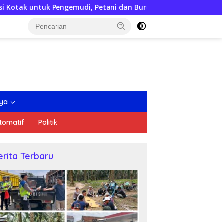
gemudi, Petani dan Buruh
Dakwah Digital, Kemudahan ya
nya
tomatif
Politik
erita Terbaru