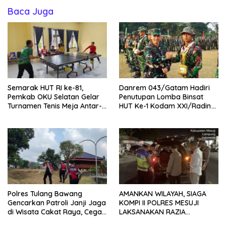
Baca Juga
Semarak HUT RI ke-81,
Danrem 043/Gatam Hadiri
Pemkab OKU Selatan Gelar
Penutupan Lomba Binsat
Turnamen Tenis Meja Antar-
HUT Ke-1 Kodam XXI/Radin
OPD
Inten Tahun 2026
Polres Tulang Bawang
AMANKAN WILAYAH, SIAGA
Gencarkan Patroli Janji Jaga
KOMPI II POLRES MESUJI
di Wisata Cakat Raya, Cegah
LAKSANAKAN RAZIA
Kriminalitas dan Gangguan
KENDARAAN DI JALAN LINTAS