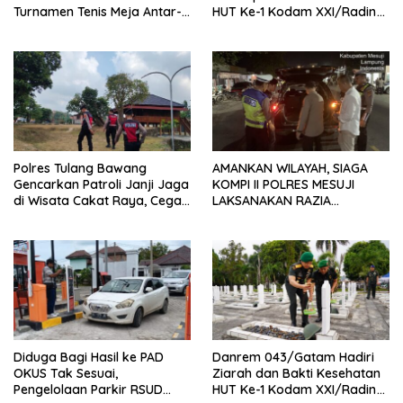
Turnamen Tenis Meja Antar-
HUT Ke-1 Kodam XXI/Radin
OPD
Inten Tahun 2026
Polres Tulang Bawang
AMANKAN WILAYAH, SIAGA
Gencarkan Patroli Janji Jaga
KOMPI II POLRES MESUJI
di Wisata Cakat Raya, Cegah
LAKSANAKAN RAZIA
Kriminalitas dan Gangguan
KENDARAAN DI JALAN LINTAS
Kamtibmas
TIMUR SIMPANG PEMATANG
Diduga Bagi Hasil ke PAD
Danrem 043/Gatam Hadiri
OKUS Tak Sesuai,
Ziarah dan Bakti Kesehatan
Pengelolaan Parkir RSUD
HUT Ke-1 Kodam XXI/Radin