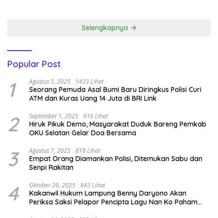
Emas.
Narkoba ‎
Selengkapnya
Popular Post
1
Agustus 5, 2025
1433 Lihat
Seorang Pemuda Asal Bumi Baru Diringkus Polisi Curi
ATM dan Kuras Uang 14 Juta di BRI Link
2
September 1, 2025
916 Lihat
Hiruk Pikuk Demo, Masyarakat Duduk Bareng Pemkab
OKU Selatan Gelar Doa Bersama
3
Agustus 7, 2025
878 Lihat
Empat Orang Diamankan Polisi, Ditemukan Sabu dan
Senpi Rakitan
4
Oktober 20, 2025
843 Lihat
Kakanwil Hukum Lampung Benny Daryono Akan
Periksa Saksi Pelapor Pencipta Lagu Nan Ko Paham
dan Sa Cemburu Asal Aceh.