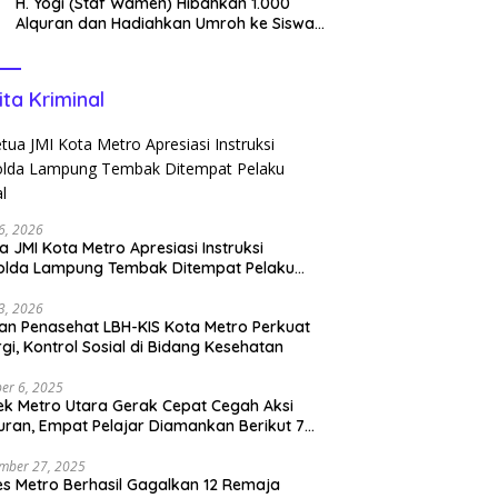
H. Yogi (Staf Wamen) Hibahkan 1.000
Alquran dan Hadiahkan Umroh ke Siswa
Tahfidz
ita Kriminal
6, 2026
a JMI Kota Metro Apresiasi Instruksi
olda Lampung Tembak Ditempat Pelaku
l
3, 2026
n Penasehat LBH-KIS Kota Metro Perkuat
rgi, Kontrol Sosial di Bidang Kesehatan
er 6, 2025
ek Metro Utara Gerak Cepat Cegah Aksi
ran, Empat Pelajar Diamankan Berikut 7
h Sajam
mber 27, 2025
es Metro Berhasil Gagalkan 12 Remaja