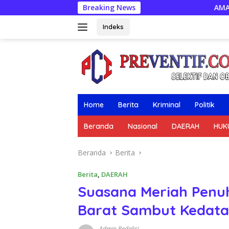
Langsung
Breaking News
AMANKAN WILAYAH, SIAGA 
ke
konten
Indeks
Home
Berita
Kriminal
Politik
Beranda
Nasional
DAERAH
HUK
Beranda
Berita
Berita
,
DAERAH
Suasana Meriah Penu
Barat Sambut Kedata
Admin Redaksi