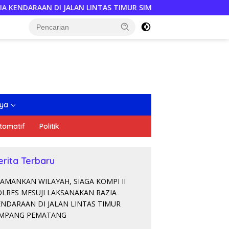
LAN LINTAS TIMUR SIMPANG PEMATANG
Diduga Bagi Hasi
nya
tomatif
Politik
erita Terbaru