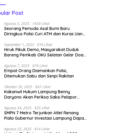
ular Post
Agustus 5, 2025
1430 Lihat
Seorang Pemuda Asal Bumi Baru
Diringkus Polisi Curi ATM dan Kuras Uang
14 Juta di BRI Link
September 1, 2025
916 Lihat
Hiruk Pikuk Demo, Masyarakat Duduk
Bareng Pemkab OKU Selatan Gelar Doa
Bersama
Agustus 7, 2025
878 Lihat
Empat Orang Diamankan Polisi,
Ditemukan Sabu dan Senpi Rakitan
Oktober 20, 2025
841 Lihat
Kakanwil Hukum Lampung Benny
Daryono Akan Periksa Saksi Pelapor
Pencipta Lagu Nan Ko Paham dan Sa
Cemburu Asal Aceh.
Agustus 24, 2025
835 Lihat
SMPN 7 Metro Terjunkan Atlet Renang
Piala Gubernur Investasi Lampung Dapat
Perenang Terbaik
Agustus 25, 2025
814 Lihat