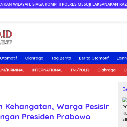
KOMPI II POLRES MESUJI LAKSANAKAN RAZIA KENDARAAN DI JA
Otomotif
Olahraga
Tag Berita
Berita Otomotif
Lain
UM/KRIMINAL
INTERNATIONAL
TNI/POLRI
Olahraga
O
B
h Kehangatan, Warga Pesisir
ngan Presiden Prabowo