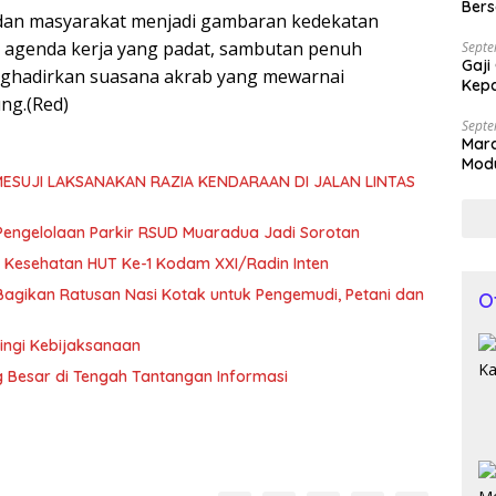
Bers
 dan masyarakat menjadi gambaran kedekatan
 agenda kerja yang padat, sambutan penuh
Septe
Gaji
nghadirkan suasana akrab yang mewarnai
Kepa
ng.(Red)
Septe
Mar
Modu
 MESUJI LAKSANAKAN RAZIA KENDARAAN DI JALAN LINTAS
Kap
 Pengelolaan Parkir RSUD Muaradua Jadi Sorotan
 Kesehatan HUT Ke-1 Kodam XXI/Radin Inten
, Bagikan Ratusan Nasi Kotak untuk Pengemudi, Petani dan
O
ingi Kebijaksanaan
g Besar di Tengah Tantangan Informasi