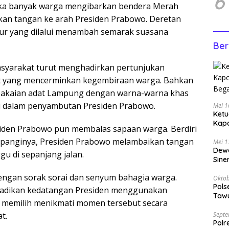
6
ika banyak warga mengibarkan bendera Merah
ikan tangan ke arah Presiden Prabowo. Deretan
alur yang dilalui menambah semarak suasana
Ber
asyarakat turut menghadirkan pertunjukan
t yang mencerminkan kegembiraan warga. Bahkan
akaian adat Lampung dengan warna-warna khas
 dalam penyambutan Presiden Prabowo.
Mei 1
Ketu
Kap
iden Prabowo pun membalas sapaan warga. Berdiri
Bega
mpanginya, Presiden Prabowo melambaikan tangan
Mei 1
Dewa
u di sepanjang jalan.
Sine
engan sorak sorai dan senyum bahagia warga.
Oktob
Pols
badikan kedatangan Presiden menggunakan
Tawu
 memilih menikmati momen tersebut secara
Bila
Septe
t.
Polr