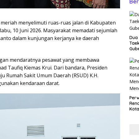
Ber
meriah menyelimuti ruas-ruas jalan di Kabupaten
 Rabu, 10 Juni 2026. Masyarakat memadati sejumlah
bianto dalam kunjungan kerjanya ke daerah
Dua 
Taek
Gube
engan mendaratnya pesawat yang membawa
 Taufiq Kiemas Krui. Dari bandara, Presiden
ju Rumah Sakit Umum Daerah (RSUD) K.H.
unakan kendaraan darat.
Perw
Ren
Kota
Men
Mend