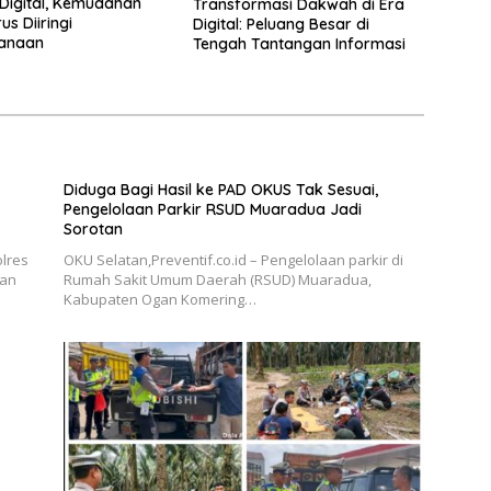
Digital, Kemudahan
Transformasi Dakwah di Era
s Diiringi
Digital: Peluang Besar di
sanaan
Tengah Tantangan Informasi
Diduga Bagi Hasil ke PAD OKUS Tak Sesuai,
Pengelolaan Parkir RSUD Muaradua Jadi
Sorotan
olres
OKU Selatan,Preventif.co.id – Pengelolaan parkir di
kan
Rumah Sakit Umum Daerah (RSUD) Muaradua,
Kabupaten Ogan Komering…