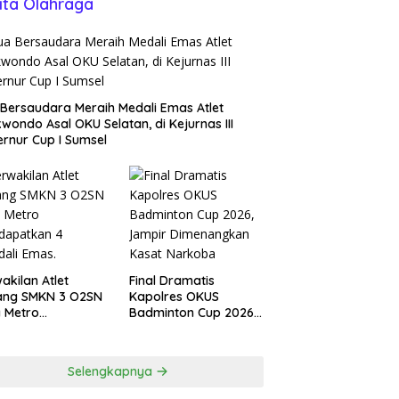
ita Olahraga
Bersaudara Meraih Medali Emas Atlet
wondo Asal OKU Selatan, di Kejurnas III
rnur Cup I Sumsel
akilan Atlet
Final Dramatis
ang SMKN 3 O2SN
Kapolres OKUS
 Metro
Badminton Cup 2026,
dapatkan 4
Jampir Dimenangkan
ali Emas.
Kasat Narkoba ‎
Selengkapnya