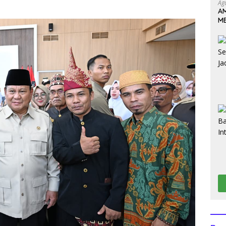
Ag
AM
M
J