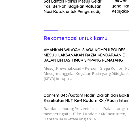
Dakwah 
Sat Lantas Polres Mesuji Gelar
yang Haru
Tasi Berkah, Bagikan Ratusan
Kebijak
Nasi Kotak untuk Pengemudi,
Petani dan Buruh
Rekomendasi untuk kamu
AMANKAN WILAYAH, SIAGA KOMPI II POLRES
MESUJI LAKSANAKAN RAZIA KENDARAAN DI
JALAN LINTAS TIMUR SIMPANG PEMATANG
Mesuji,Preventif.co.id – Personil Siaga Kompi II P
Mesuji menggelar Kegiatan Rutin yang Ditingkat
(KRYD) berupa…
Danrem 043/Gatam Hadiri Ziarah dan Bakti
Kesehatan HUT Ke-1 Kodam XXI/Radin Inten
Bandar Lampung,Preventif.co.id – Dalam rangka
memperingati HUT ke-1 Kodam XXI/Radin Inten,
Danrem 043/Gatam Brigjen TNI…