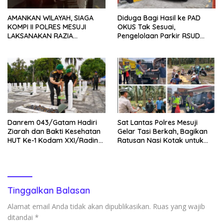
AMANKAN WILAYAH, SIAGA
Diduga Bagi Hasil ke PAD
KOMPI II POLRES MESUJI
OKUS Tak Sesuai,
LAKSANAKAN RAZIA
Pengelolaan Parkir RSUD
KENDARAAN DI JALAN LINTAS
Muaradua Jadi Sorotan
TIMUR SIMPANG PEMATANG
Danrem 043/Gatam Hadiri
Sat Lantas Polres Mesuji
Ziarah dan Bakti Kesehatan
Gelar Tasi Berkah, Bagikan
HUT Ke-1 Kodam XXI/Radin
Ratusan Nasi Kotak untuk
Inten
Pengemudi, Petani dan Buruh
Tinggalkan Balasan
Alamat email Anda tidak akan dipublikasikan.
Ruas yang wajib
ditandai
*