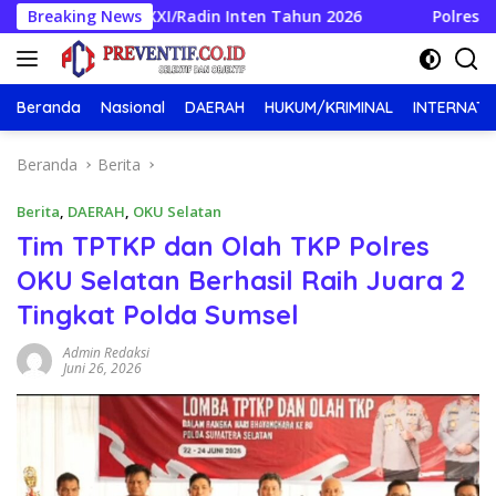
Langsung
m XXI/Radin Inten Tahun 2026
Breaking News
Polres Tulang Bawang G
ke
konten
Beranda
Nasional
DAERAH
HUKUM/KRIMINAL
INTERNATI
Beranda
Berita
Berita
,
DAERAH
,
OKU Selatan
Tim TPTKP dan Olah TKP Polres
OKU Selatan Berhasil Raih Juara 2
Tingkat Polda Sumsel
Admin Redaksi
Juni 26, 2026