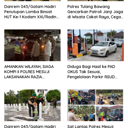
Danrem 043/Gatam Hadiri
Polres Tulang Bawang
Penutupan Lomba Binsat
Gencarkan Patroli Janji Jaga
HUT Ke-1 Kodam XXI/Radin
di Wisata Cakat Raya, Cegah
Inten Tahun 2026
Kriminalitas dan Gangguan
Kamtibmas
AMANKAN WILAYAH, SIAGA
Diduga Bagi Hasil ke PAD
KOMPI II POLRES MESUJI
OKUS Tak Sesuai,
LAKSANAKAN RAZIA
Pengelolaan Parkir RSUD
KENDARAAN DI JALAN LINTAS
Muaradua Jadi Sorotan
TIMUR SIMPANG PEMATANG
Danrem 043/Gatam Hadiri
Sat Lantas Polres Mesuji