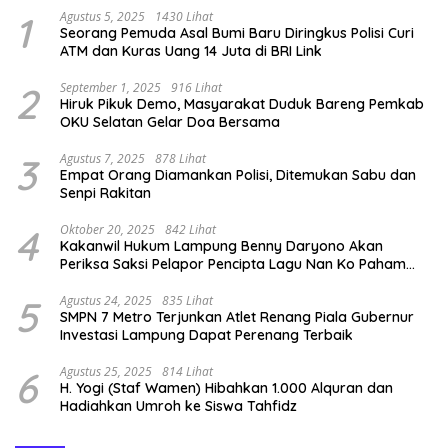
1
Agustus 5, 2025
1430 Lihat
Seorang Pemuda Asal Bumi Baru Diringkus Polisi Curi
ATM dan Kuras Uang 14 Juta di BRI Link
2
September 1, 2025
916 Lihat
Hiruk Pikuk Demo, Masyarakat Duduk Bareng Pemkab
OKU Selatan Gelar Doa Bersama
3
Agustus 7, 2025
878 Lihat
Empat Orang Diamankan Polisi, Ditemukan Sabu dan
Senpi Rakitan
4
Oktober 20, 2025
842 Lihat
Kakanwil Hukum Lampung Benny Daryono Akan
Periksa Saksi Pelapor Pencipta Lagu Nan Ko Paham
dan Sa Cemburu Asal Aceh.
5
Agustus 24, 2025
835 Lihat
SMPN 7 Metro Terjunkan Atlet Renang Piala Gubernur
Investasi Lampung Dapat Perenang Terbaik
6
Agustus 25, 2025
814 Lihat
H. Yogi (Staf Wamen) Hibahkan 1.000 Alquran dan
Hadiahkan Umroh ke Siswa Tahfidz