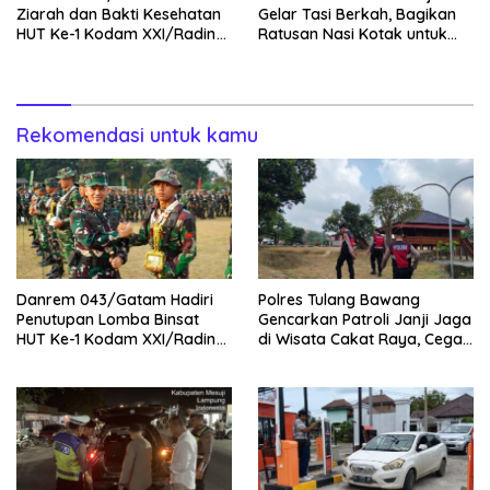
Ziarah dan Bakti Kesehatan
Gelar Tasi Berkah, Bagikan
HUT Ke-1 Kodam XXI/Radin
Ratusan Nasi Kotak untuk
Inten
Pengemudi, Petani dan Buruh
Rekomendasi untuk kamu
Danrem 043/Gatam Hadiri
Polres Tulang Bawang
Penutupan Lomba Binsat
Gencarkan Patroli Janji Jaga
HUT Ke-1 Kodam XXI/Radin
di Wisata Cakat Raya, Cegah
Inten Tahun 2026
Kriminalitas dan Gangguan
Kamtibmas