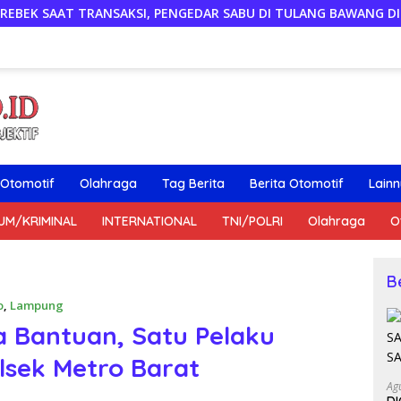
SI, PENGEDAR SABU DI TULANG BAWANG DITANGKAP, SATU KABU
Otomotif
Olahraga
Tag Berita
Berita Otomotif
Lain
UM/KRIMINAL
INTERNATIONAL
TNI/POLRI
Olahraga
O
B
o
,
Lampung
 Bantuan, Satu Pelaku
lsek Metro Barat
Ag