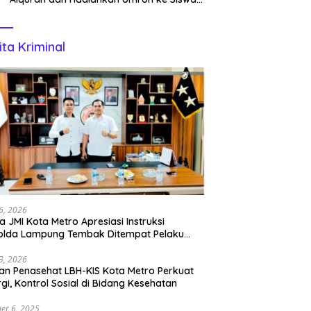
Tahfidz
ita Kriminal
6, 2026
a JMI Kota Metro Apresiasi Instruksi
olda Lampung Tembak Ditempat Pelaku
l
3, 2026
n Penasehat LBH-KIS Kota Metro Perkuat
rgi, Kontrol Sosial di Bidang Kesehatan
er 6, 2025