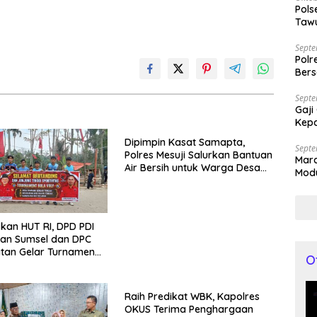
Pols
Tawu
Bila
Septe
Polr
Bers
Septe
Gaji
Kepa
Dipimpin Kasat Samapta,
Septe
Polres Mesuji Salurkan Bantuan
Mar
Air Bersih untuk Warga Desa
Modu
Labuhan Permai
Kap
an HUT RI, DPD PDI
gan Sumsel dan DPC
tan Gelar Turnamen
O
Raih Predikat WBK, Kapolres
OKUS Terima Penghargaan