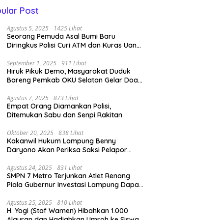
ular Post
Agustus 5, 2025
1425 Lihat
Seorang Pemuda Asal Bumi Baru
Diringkus Polisi Curi ATM dan Kuras Uang
14 Juta di BRI Link
September 1, 2025
911 Lihat
Hiruk Pikuk Demo, Masyarakat Duduk
Bareng Pemkab OKU Selatan Gelar Doa
Bersama
Agustus 7, 2025
873 Lihat
Empat Orang Diamankan Polisi,
Ditemukan Sabu dan Senpi Rakitan
Oktober 20, 2025
838 Lihat
Kakanwil Hukum Lampung Benny
Daryono Akan Periksa Saksi Pelapor
Pencipta Lagu Nan Ko Paham dan Sa
Cemburu Asal Aceh.
Agustus 24, 2025
831 Lihat
SMPN 7 Metro Terjunkan Atlet Renang
Piala Gubernur Investasi Lampung Dapat
Perenang Terbaik
Agustus 25, 2025
810 Lihat
H. Yogi (Staf Wamen) Hibahkan 1.000
Alquran dan Hadiahkan Umroh ke Siswa