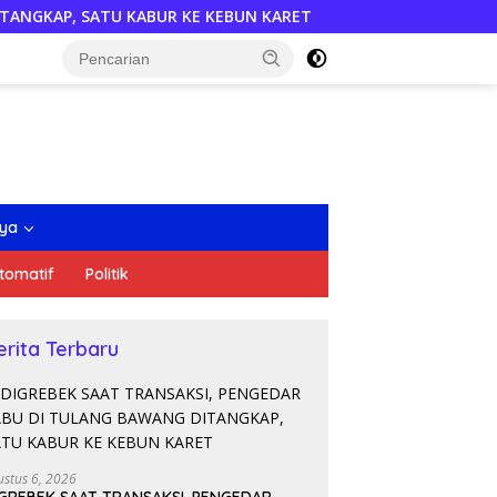
R KE KEBUN KARET
Semarakkan HUT RI, DPD PDI Perjua
nya
tomatif
Politik
erita Terbaru
ustus 6, 2026