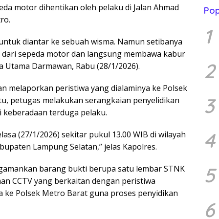
da motor dihentikan oleh pelaku di Jalan Ahmad
Pop
ro.
1
untuk diantar ke sebuah wisma. Namun setibanya
un dari sepeda motor dan langsung membawa kabur
2
a Utama Darmawan, Rabu (28/1/2026).
an melaporkan peristiwa yang dialaminya ke Polsek
3
itu, petugas melakukan serangkaian penyelidikan
 keberadaan terduga pelaku.
4
asa (27/1/2026) sekitar pukul 13.00 WIB di wilayah
bupaten Lampung Selatan,” jelas Kapolres.
5
gamankan barang bukti berupa satu lembar STNK
man CCTV yang berkaitan dengan peristiwa
wa ke Polsek Metro Barat guna proses penyidikan
6