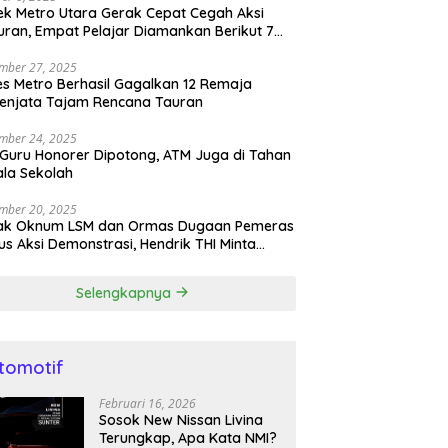
ek Metro Utara Gerak Cepat Cegah Aksi
ran, Empat Pelajar Diamankan Berikut 7
h Sajam
mber 27, 2025
es Metro Berhasil Gagalkan 12 Remaja
enjata Tajam Rencana Tauran
mber 24, 2025
 Guru Honorer Dipotong, ATM Juga di Tahan
la Sekolah
mber 20, 2025
ak Oknum LSM dan Ormas Dugaan Pemeras
s Aksi Demonstrasi, Hendrik THI Minta
olda Tangkap
Selengkapnya
tomotif
Februari 16, 2026
Sosok New Nissan Livina
Terungkap, Apa Kata NMI?