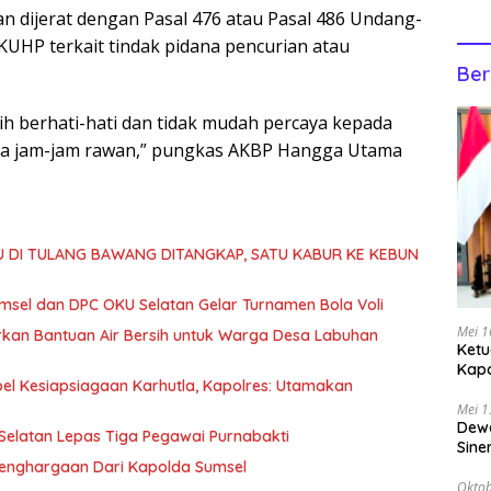
 dijerat dengan Pasal 476 atau Pasal 486 Undang-
HP terkait tindak pidana pencurian atau
Ber
h berhati-hati dan tidak mudah percaya kepada
ada jam-jam rawan,” pungkas AKBP Hangga Utama
U DI TULANG BAWANG DITANGKAP, SATU KABUR KE KEBUN
msel dan DPC OKU Selatan Gelar Turnamen Bola Voli
Mei 1
urkan Bantuan Air Bersih untuk Warga Desa Labuhan
Ketu
Kap
el Kesiapsiagaan Karhutla, Kapolres: Utamakan
Bega
Mei 1
Dewa
elatan Lepas Tiga Pegawai Purnabakti
Sine
Penghargaan Dari Kapolda Sumsel
Oktob