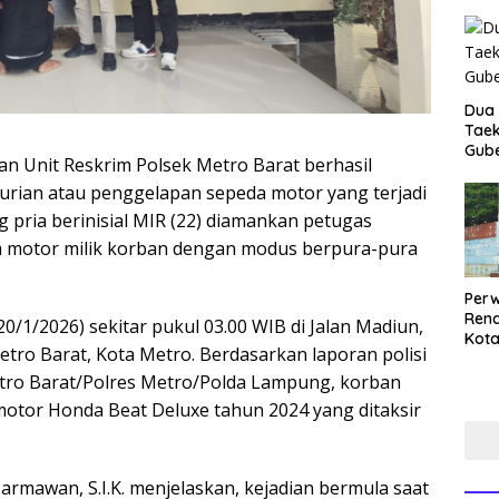
Dua 
Taek
Gube
an Unit Reskrim Polsek Metro Barat berhasil
rian atau penggelapan sepeda motor yang terjadi
 pria berinisial MIR (22) diamankan petugas
 motor milik korban dengan modus berpura-pura
Perw
Ren
(20/1/2026) sekitar pukul 03.00 WIB di Jalan Madiun,
Kota
ro Barat, Kota Metro. Berdasarkan laporan polisi
Men
Mend
tro Barat/Polres Metro/Polda Lampung, korban
motor Honda Beat Deluxe tahun 2024 yang ditaksir
mawan, S.I.K. menjelaskan, kejadian bermula saat