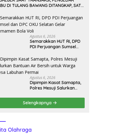
IGREBEK SAAT TRANSAKSI, PENGEDAR
ABU DI TULANG BAWANG DITANGKAP, SATU
ABUR KE KEBUN KARET
Agustus 6, 2026
Semarakkan HUT RI, DPD
PDI Perjuangan Sumsel
dan DPC OKU Selatan
Gelar Turnamen Bola Voli
Agustus 6, 2026
Dipimpin Kasat Samapta,
Polres Mesuji Salurkan
Bantuan Air Bersih untuk
Warga Desa Labuhan
Selengkapnya
Permai
ita Olahraga