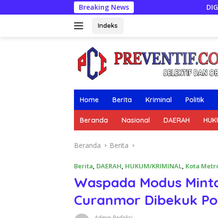
Langsung
Breaking News
DIGREBEK SAAT TRANSAK
ke
konten
Indeks
Home
Berita
Kriminal
Politik
Beranda
Nasional
DAERAH
HUK
Beranda
Berita
Berita
,
DAERAH
,
HUKUM/KRIMINAL
,
Kota Metr
Waspada Modus Minta
Curanmor Dibekuk Po
Admin Redaksi