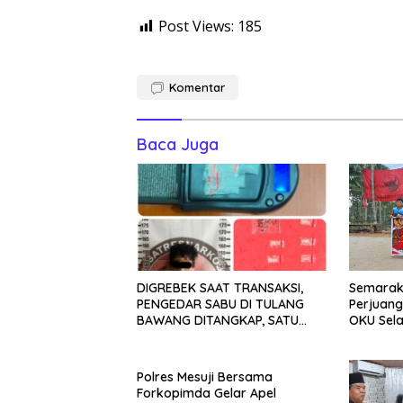
Post Views:
185
Komentar
Baca Juga
DIGREBEK SAAT TRANSAKSI,
Semarakk
PENGEDAR SABU DI TULANG
Perjuan
BAWANG DITANGKAP, SATU
OKU Sela
KABUR KE KEBUN KARET
Bola Voli
Polres Mesuji Bersama
Forkopimda Gelar Apel