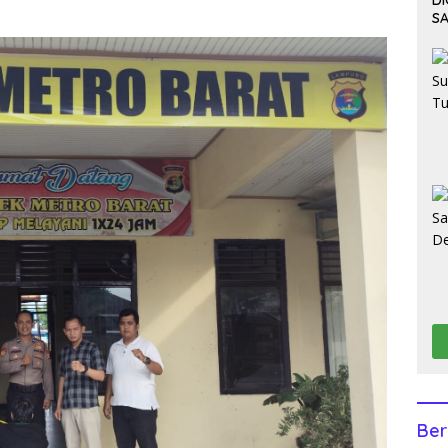
D
S
K
Ber