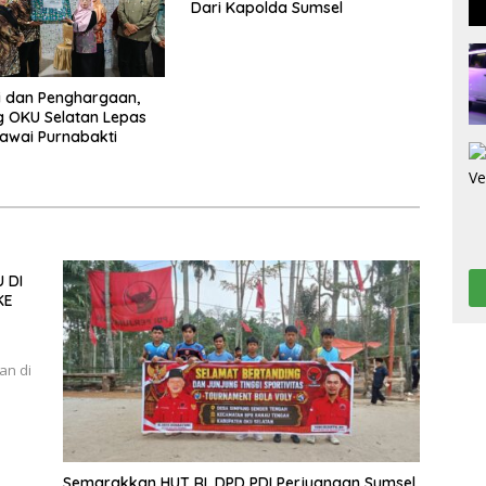
Dari Kapolda Sumsel
i dan Penghargaan,
 OKU Selatan Lepas
awai Purnabakti
 DI
KE
an di
Semarakkan HUT RI, DPD PDI Perjuangan Sumsel