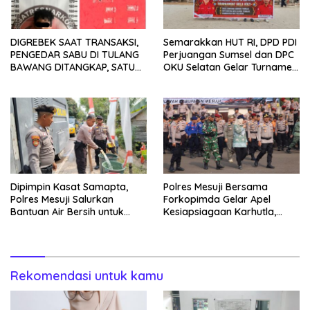
DIGREBEK SAAT TRANSAKSI,
Semarakkan HUT RI, DPD PDI
PENGEDAR SABU DI TULANG
Perjuangan Sumsel dan DPC
BAWANG DITANGKAP, SATU
OKU Selatan Gelar Turnamen
KABUR KE KEBUN KARET
Bola Voli
Dipimpin Kasat Samapta,
Polres Mesuji Bersama
Polres Mesuji Salurkan
Forkopimda Gelar Apel
Bantuan Air Bersih untuk
Kesiapsiagaan Karhutla,
Warga Desa Labuhan Permai
Kapolres: Utamakan
Pencegahan
Rekomendasi untuk kamu