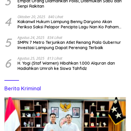
3
Empat Orang Diamankan Polisi, Ditemukan Sabu dan
Senpi Rakitan
4
Oktober 20, 2025
840 Lihat
Kakanwil Hukum Lampung Benny Daryono Akan
Periksa Saksi Pelapor Pencipta Lagu Nan Ko Paham
dan Sa Cemburu Asal Aceh.
5
Agustus 24, 2025
834 Lihat
SMPN 7 Metro Terjunkan Atlet Renang Piala Gubernur
Investasi Lampung Dapat Perenang Terbaik
6
Agustus 25, 2025
813 Lihat
H. Yogi (Staf Wamen) Hibahkan 1.000 Alquran dan
Hadiahkan Umroh ke Siswa Tahfidz
Berita Kriminal