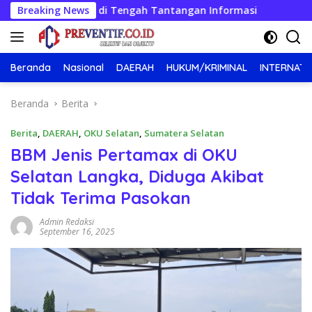
Langsung
ang Besar di Tengah Tantangan Informasi
Breaking News
Mahasiswa UIN
ke
konten
Beranda
Nasional
DAERAH
HUKUM/KRIMINAL
INTERNATI
Beranda
Berita
Berita
,
DAERAH
,
OKU Selatan
,
Sumatera Selatan
BBM Jenis Pertamax di OKU
Selatan Langka, Diduga Akibat
Tidak Terima Pasokan
Admin Redaksi
September 16, 2025