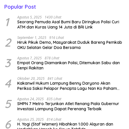
Popular Post
1
Agustus 5, 2025
1430 Lihat
Seorang Pemuda Asal Bumi Baru Diringkus Polisi Curi
ATM dan Kuras Uang 14 Juta di BRI Link
2
September 1, 2025
916 Lihat
Hiruk Pikuk Demo, Masyarakat Duduk Bareng Pemkab
OKU Selatan Gelar Doa Bersama
3
Agustus 7, 2025
878 Lihat
Empat Orang Diamankan Polisi, Ditemukan Sabu dan
Senpi Rakitan
4
Oktober 20, 2025
841 Lihat
Kakanwil Hukum Lampung Benny Daryono Akan
Periksa Saksi Pelapor Pencipta Lagu Nan Ko Paham
dan Sa Cemburu Asal Aceh.
5
Agustus 24, 2025
835 Lihat
SMPN 7 Metro Terjunkan Atlet Renang Piala Gubernur
Investasi Lampung Dapat Perenang Terbaik
6
Agustus 25, 2025
814 Lihat
H. Yogi (Staf Wamen) Hibahkan 1.000 Alquran dan