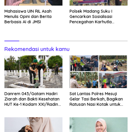
Mahasiswa UIN RIL Asah
Polsek Madang Suku I
Menulis Opini dan Berita
Gencarkan Sosialisasi
Berbasis AI di JMSI
Pencegahan Karhutla
kepada Masyarakat
Rekomendasi untuk kamu
Danrem 043/Gatam Hadiri
Sat Lantas Polres Mesuji
Ziarah dan Bakti Kesehatan
Gelar Tasi Berkah, Bagikan
HUT Ke-1 Kodam XXI/Radin
Ratusan Nasi Kotak untuk
Inten
Pengemudi, Petani dan Buruh