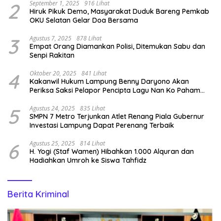
2
September 1, 2025
916 Lihat
Hiruk Pikuk Demo, Masyarakat Duduk Bareng Pemkab
OKU Selatan Gelar Doa Bersama
3
Agustus 7, 2025
878 Lihat
Empat Orang Diamankan Polisi, Ditemukan Sabu dan
Senpi Rakitan
4
Oktober 20, 2025
841 Lihat
Kakanwil Hukum Lampung Benny Daryono Akan
Periksa Saksi Pelapor Pencipta Lagu Nan Ko Paham
dan Sa Cemburu Asal Aceh.
5
Agustus 24, 2025
835 Lihat
SMPN 7 Metro Terjunkan Atlet Renang Piala Gubernur
Investasi Lampung Dapat Perenang Terbaik
6
Agustus 25, 2025
814 Lihat
H. Yogi (Staf Wamen) Hibahkan 1.000 Alquran dan
Hadiahkan Umroh ke Siswa Tahfidz
Berita Kriminal