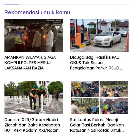
Rekomendasi untuk kamu
AMANKAN WILAYAH, SIAGA
Diduga Bagi Hasil ke PAD
KOMPI II POLRES MESUJI
OKUS Tak Sesuai,
LAKSANAKAN RAZIA
Pengelolaan Parkir RSUD
KENDARAAN DI JALAN LINTAS
Muaradua Jadi Sorotan
TIMUR SIMPANG PEMATANG
Danrem 043/Gatam Hadiri
Sat Lantas Polres Mesuji
Ziarah dan Bakti Kesehatan
Gelar Tasi Berkah, Bagikan
HUT Ke-1 Kodam XXI/Radin
Ratusan Nasi Kotak untuk