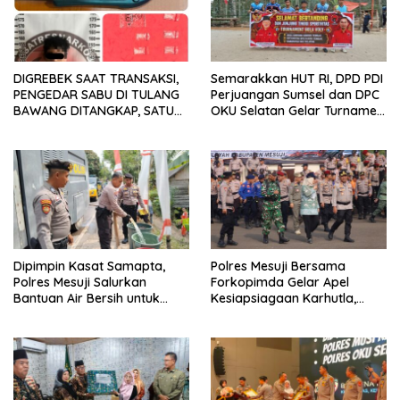
DIGREBEK SAAT TRANSAKSI,
Semarakkan HUT RI, DPD PDI
PENGEDAR SABU DI TULANG
Perjuangan Sumsel dan DPC
BAWANG DITANGKAP, SATU
OKU Selatan Gelar Turnamen
KABUR KE KEBUN KARET
Bola Voli
Dipimpin Kasat Samapta,
Polres Mesuji Bersama
Polres Mesuji Salurkan
Forkopimda Gelar Apel
Bantuan Air Bersih untuk
Kesiapsiagaan Karhutla,
Warga Desa Labuhan Permai
Kapolres: Utamakan
Pencegahan