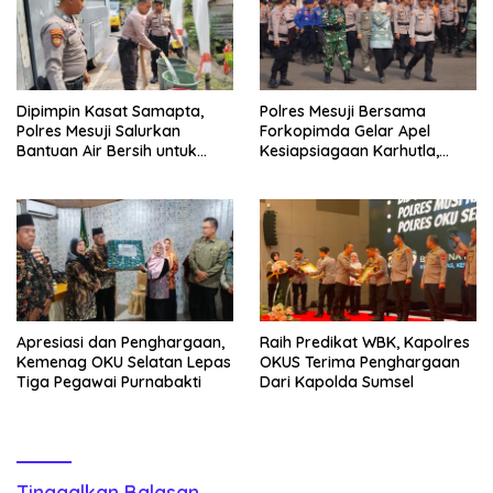
Dipimpin Kasat Samapta,
Polres Mesuji Bersama
Polres Mesuji Salurkan
Forkopimda Gelar Apel
Bantuan Air Bersih untuk
Kesiapsiagaan Karhutla,
Warga Desa Labuhan Permai
Kapolres: Utamakan
Pencegahan
Apresiasi dan Penghargaan,
Raih Predikat WBK, Kapolres
Kemenag OKU Selatan Lepas
OKUS Terima Penghargaan
Tiga Pegawai Purnabakti
Dari Kapolda Sumsel
Tinggalkan Balasan