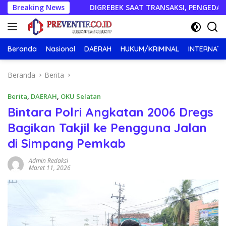
Langsung
Breaking News
DIGREBEK SAAT TRANSAKSI, PENGEDAR SABU DI TULAN
ke
konten
Beranda
Nasional
DAERAH
HUKUM/KRIMINAL
INTERNATI
Beranda
Berita
Berita
,
DAERAH
,
OKU Selatan
Bintara Polri Angkatan 2006 Dregs
Bagikan Takjil ke Pengguna Jalan
di Simpang Pemkab
Admin Redaksi
Maret 11, 2026