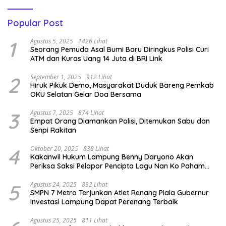
Popular Post
1
Agustus 5, 2025
1426 Lihat
Seorang Pemuda Asal Bumi Baru Diringkus Polisi Curi
ATM dan Kuras Uang 14 Juta di BRI Link
2
September 1, 2025
912 Lihat
Hiruk Pikuk Demo, Masyarakat Duduk Bareng Pemkab
OKU Selatan Gelar Doa Bersama
3
Agustus 7, 2025
874 Lihat
Empat Orang Diamankan Polisi, Ditemukan Sabu dan
Senpi Rakitan
4
Oktober 20, 2025
838 Lihat
Kakanwil Hukum Lampung Benny Daryono Akan
Periksa Saksi Pelapor Pencipta Lagu Nan Ko Paham
dan Sa Cemburu Asal Aceh.
5
Agustus 24, 2025
832 Lihat
SMPN 7 Metro Terjunkan Atlet Renang Piala Gubernur
Investasi Lampung Dapat Perenang Terbaik
Agustus 25, 2025
811 Lihat