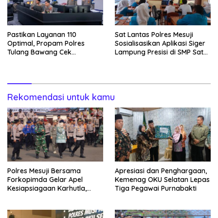
Pastikan Layanan 110
Sat Lantas Polres Mesuji
Optimal, Propam Polres
Sosialisasikan Aplikasi Siger
Tulang Bawang Cek
Lampung Presisi di SMP Satu
Kesiapan Command Center
Atap 1 Simpang Pematang
Rekomendasi untuk kamu
Polres Mesuji Bersama
Apresiasi dan Penghargaan,
Forkopimda Gelar Apel
Kemenag OKU Selatan Lepas
Kesiapsiagaan Karhutla,
Tiga Pegawai Purnabakti
Kapolres: Utamakan
Pencegahan