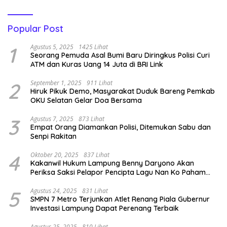
Popular Post
1
Agustus 5, 2025
1425 Lihat
Seorang Pemuda Asal Bumi Baru Diringkus Polisi Curi
ATM dan Kuras Uang 14 Juta di BRI Link
2
September 1, 2025
911 Lihat
Hiruk Pikuk Demo, Masyarakat Duduk Bareng Pemkab
OKU Selatan Gelar Doa Bersama
3
Agustus 7, 2025
873 Lihat
Empat Orang Diamankan Polisi, Ditemukan Sabu dan
Senpi Rakitan
4
Oktober 20, 2025
837 Lihat
Kakanwil Hukum Lampung Benny Daryono Akan
Periksa Saksi Pelapor Pencipta Lagu Nan Ko Paham
dan Sa Cemburu Asal Aceh.
5
Agustus 24, 2025
831 Lihat
SMPN 7 Metro Terjunkan Atlet Renang Piala Gubernur
Investasi Lampung Dapat Perenang Terbaik
Agustus 25, 2025
810 Lihat