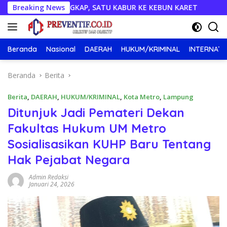
Langsung
GKAP, SATU KABUR KE KEBUN KARET
Breaking News
Semarakkan HUT RI
ke
konten
Beranda
Nasional
DAERAH
HUKUM/KRIMINAL
INTERNATI
Beranda
Berita
Berita
,
DAERAH
,
HUKUM/KRIMINAL
,
Kota Metro
,
Lampung
Ditunjuk Jadi Pemateri Dekan
Fakultas Hukum UM Metro
Sosialisasikan KUHP Baru Tentang
Hak Pejabat Negara
Admin Redaksi
Januari 24, 2026