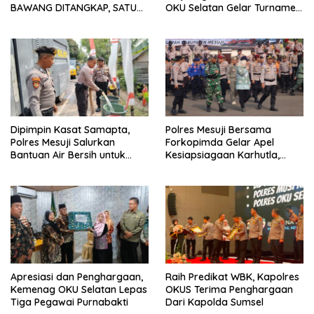
BAWANG DITANGKAP, SATU
OKU Selatan Gelar Turnamen
KABUR KE KEBUN KARET
Bola Voli
Dipimpin Kasat Samapta,
Polres Mesuji Bersama
Polres Mesuji Salurkan
Forkopimda Gelar Apel
Bantuan Air Bersih untuk
Kesiapsiagaan Karhutla,
Warga Desa Labuhan Permai
Kapolres: Utamakan
Pencegahan
Apresiasi dan Penghargaan,
Raih Predikat WBK, Kapolres
Kemenag OKU Selatan Lepas
OKUS Terima Penghargaan
Tiga Pegawai Purnabakti
Dari Kapolda Sumsel