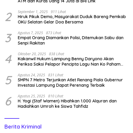
ATM dan Kuras Uang 14 Juta di BRI Link
2
September 1, 2025
911 Lihat
Hiruk Pikuk Demo, Masyarakat Duduk Bareng Pemkab
OKU Selatan Gelar Doa Bersama
3
Agustus 7, 2025
873 Lihat
Empat Orang Diamankan Polisi, Ditemukan Sabu dan
Senpi Rakitan
4
Oktober 20, 2025
838 Lihat
Kakanwil Hukum Lampung Benny Daryono Akan
Periksa Saksi Pelapor Pencipta Lagu Nan Ko Paham
dan Sa Cemburu Asal Aceh.
5
Agustus 24, 2025
831 Lihat
SMPN 7 Metro Terjunkan Atlet Renang Piala Gubernur
Investasi Lampung Dapat Perenang Terbaik
6
Agustus 25, 2025
810 Lihat
H. Yogi (Staf Wamen) Hibahkan 1.000 Alquran dan
Hadiahkan Umroh ke Siswa Tahfidz
Berita Kriminal