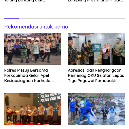
Tulang Bawang Cek
Lampung Presisi di SMP Satu
Kesiapan Command Center
Atap 1 Simpang Pematang
Rekomendasi untuk kamu
Polres Mesuji Bersama
Apresiasi dan Penghargaan,
Forkopimda Gelar Apel
Kemenag OKU Selatan Lepas
Kesiapsiagaan Karhutla,
Tiga Pegawai Purnabakti
Kapolres: Utamakan
Pencegahan