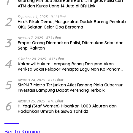
1
Seorang Pemuda Asal Bumi Baru Diringkus Polisi Curi
ATM dan Kuras Uang 14 Juta di BRI Link
2
September 1, 2025
911 Lihat
Hiruk Pikuk Demo, Masyarakat Duduk Bareng Pemkab
OKU Selatan Gelar Doa Bersama
3
Agustus 7, 2025
873 Lihat
Empat Orang Diamankan Polisi, Ditemukan Sabu dan
Senpi Rakitan
4
Oktober 20, 2025
837 Lihat
Kakanwil Hukum Lampung Benny Daryono Akan
Periksa Saksi Pelapor Pencipta Lagu Nan Ko Paham
dan Sa Cemburu Asal Aceh.
5
Agustus 24, 2025
831 Lihat
SMPN 7 Metro Terjunkan Atlet Renang Piala Gubernur
Investasi Lampung Dapat Perenang Terbaik
6
Agustus 25, 2025
810 Lihat
H. Yogi (Staf Wamen) Hibahkan 1.000 Alquran dan
Hadiahkan Umroh ke Siswa Tahfidz
Berita Kriminal