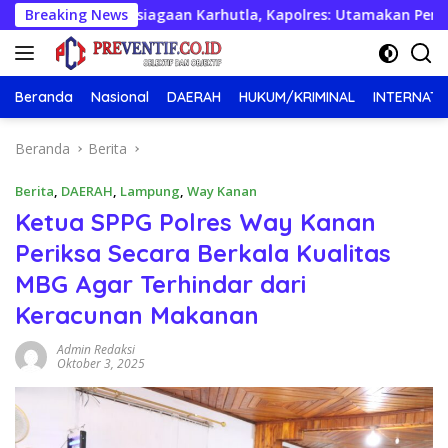
Langsung
esiapsiagaan Karhutla, Kapolres: Utamakan Pencegahan
Breaking News
ke
konten
Beranda
Nasional
DAERAH
HUKUM/KRIMINAL
INTERNATI
Beranda
Berita
Berita
,
DAERAH
,
Lampung
,
Way Kanan
Ketua SPPG Polres Way Kanan
Periksa Secara Berkala Kualitas
MBG Agar Terhindar dari
Keracunan Makanan
Admin Redaksi
Oktober 3, 2025