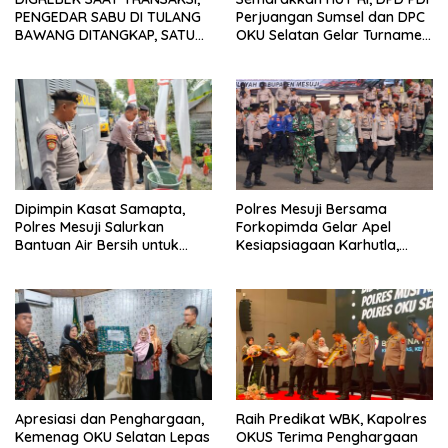
PENGEDAR SABU DI TULANG
Perjuangan Sumsel dan DPC
BAWANG DITANGKAP, SATU
OKU Selatan Gelar Turnamen
KABUR KE KEBUN KARET
Bola Voli
Dipimpin Kasat Samapta,
Polres Mesuji Bersama
Polres Mesuji Salurkan
Forkopimda Gelar Apel
Bantuan Air Bersih untuk
Kesiapsiagaan Karhutla,
Warga Desa Labuhan Permai
Kapolres: Utamakan
Pencegahan
Apresiasi dan Penghargaan,
Raih Predikat WBK, Kapolres
Kemenag OKU Selatan Lepas
OKUS Terima Penghargaan