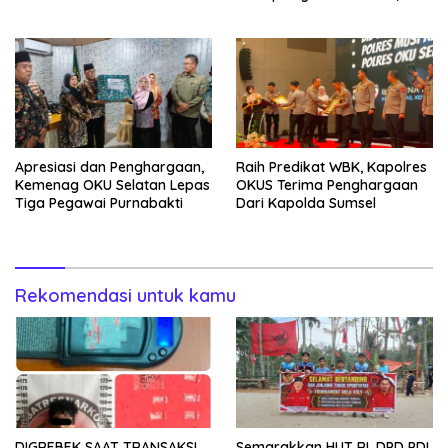
Warga Desa Labuhan Permai
Kapolres: Utamakan
Pencegahan
Apresiasi dan Penghargaan,
Raih Predikat WBK, Kapolres
Kemenag OKU Selatan Lepas
OKUS Terima Penghargaan
Tiga Pegawai Purnabakti
Dari Kapolda Sumsel
Rekomendasi untuk kamu
DIGREBEK SAAT TRANSAKSI,
Semarakkan HUT RI, DPD PDI