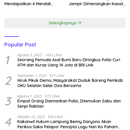
Mendapatkan 4 Mendali
Jampir Dimenangkan Kasat
Emas.
Narkoba ‎
Selengkapnya
Popular Post
1
Agustus 5, 2025
1425 Lihat
Seorang Pemuda Asal Bumi Baru Diringkus Polisi Curi
ATM dan Kuras Uang 14 Juta di BRI Link
2
September 1, 2025
911 Lihat
Hiruk Pikuk Demo, Masyarakat Duduk Bareng Pemkab
OKU Selatan Gelar Doa Bersama
3
Agustus 7, 2025
873 Lihat
Empat Orang Diamankan Polisi, Ditemukan Sabu dan
Senpi Rakitan
4
Oktober 20, 2025
838 Lihat
Kakanwil Hukum Lampung Benny Daryono Akan
Periksa Saksi Pelapor Pencipta Lagu Nan Ko Paham