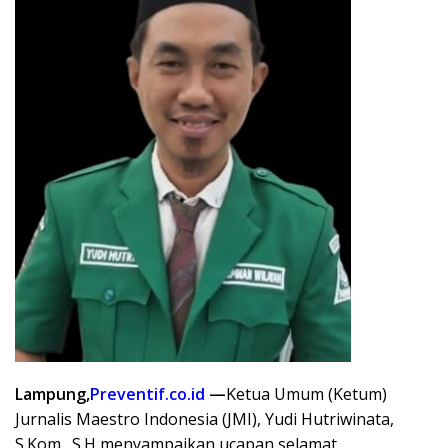
Lampung,
Preventif.co.id
—
Ketua Umum (Ketum)
Jurnalis Maestro Indonesia (JMI), Yudi Hutriwinata,
S.Kom., S.H menyampaikan ucapan selamat