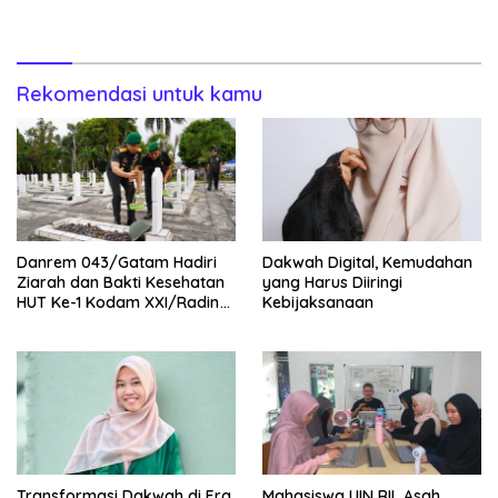
Resmi Jabat Kasat Lantas
Murah
Polres Metro
Rekomendasi untuk kamu
Danrem 043/Gatam Hadiri
Dakwah Digital, Kemudahan
Ziarah dan Bakti Kesehatan
yang Harus Diiringi
HUT Ke-1 Kodam XXI/Radin
Kebijaksanaan
Inten
Transformasi Dakwah di Era
Mahasiswa UIN RIL Asah