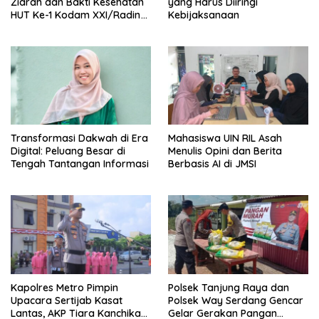
Ziarah dan Bakti Kesehatan
yang Harus Diiringi
HUT Ke-1 Kodam XXI/Radin
Kebijaksanaan
Inten
Transformasi Dakwah di Era
Mahasiswa UIN RIL Asah
Digital: Peluang Besar di
Menulis Opini dan Berita
Tengah Tantangan Informasi
Berbasis AI di JMSI
Kapolres Metro Pimpin
Polsek Tanjung Raya dan
Upacara Sertijab Kasat
Polsek Way Serdang Gencar
Lantas, AKP Tiara Kanchika
Gelar Gerakan Pangan