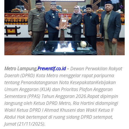
Metro Lampung,
Preventif.co.id
–
Dewan Perwakilan Rakyat
Daerah (DPRD) Kota Metro menggelar rapat paripurna
tentang Penandatanganan Nota Kesepakatan‎Kebijakan
Umum Anggaran (KUA) dan Prioritas Plafon Anggaran
Sementara (PPAS) Tahun Anggaran 2026.‎‎Rapat dipimpin
langsung oleh Ketua DPRD Metro, Ria Hartini didampingi
Wakil Ketua DPRD I Ahmad Khuseni dan Wakil Ketua II
Abdul Hak bertempat di ruang sidang DPRD setempat,
Jumat (21/11/2025).