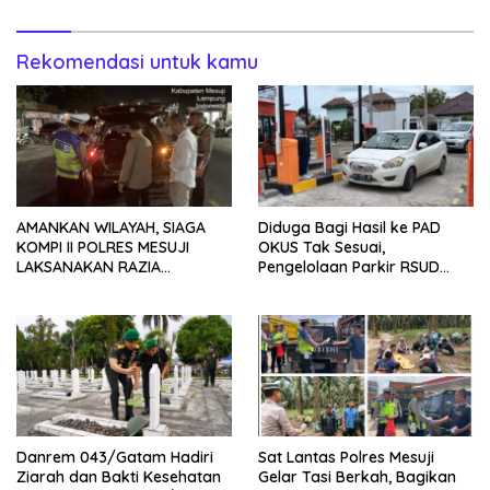
Rekomendasi untuk kamu
AMANKAN WILAYAH, SIAGA
Diduga Bagi Hasil ke PAD
KOMPI II POLRES MESUJI
OKUS Tak Sesuai,
LAKSANAKAN RAZIA
Pengelolaan Parkir RSUD
KENDARAAN DI JALAN LINTAS
Muaradua Jadi Sorotan
TIMUR SIMPANG PEMATANG
Danrem 043/Gatam Hadiri
Sat Lantas Polres Mesuji
Ziarah dan Bakti Kesehatan
Gelar Tasi Berkah, Bagikan