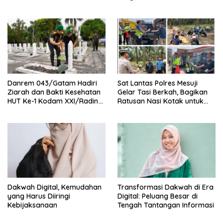
KENDARAAN DI JALAN LINTAS
Muaradua Jadi Sorotan
TIMUR SIMPANG PEMATANG
Danrem 043/Gatam Hadiri
Sat Lantas Polres Mesuji
Ziarah dan Bakti Kesehatan
Gelar Tasi Berkah, Bagikan
HUT Ke-1 Kodam XXI/Radin
Ratusan Nasi Kotak untuk
Inten
Pengemudi, Petani dan Buruh
Dakwah Digital, Kemudahan
Transformasi Dakwah di Era
yang Harus Diiringi
Digital: Peluang Besar di
Kebijaksanaan
Tengah Tantangan Informasi