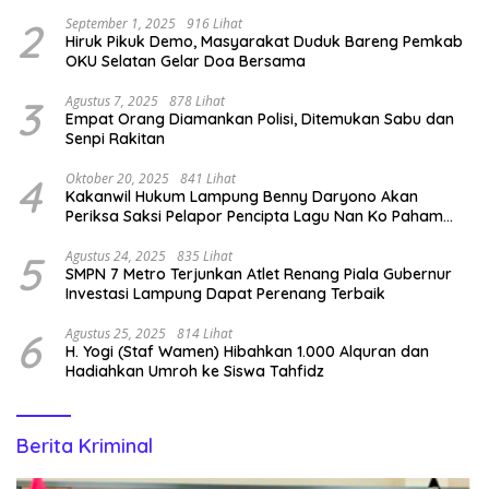
2
September 1, 2025
916 Lihat
Hiruk Pikuk Demo, Masyarakat Duduk Bareng Pemkab
OKU Selatan Gelar Doa Bersama
3
Agustus 7, 2025
878 Lihat
Empat Orang Diamankan Polisi, Ditemukan Sabu dan
Senpi Rakitan
4
Oktober 20, 2025
841 Lihat
Kakanwil Hukum Lampung Benny Daryono Akan
Periksa Saksi Pelapor Pencipta Lagu Nan Ko Paham
dan Sa Cemburu Asal Aceh.
5
Agustus 24, 2025
835 Lihat
SMPN 7 Metro Terjunkan Atlet Renang Piala Gubernur
Investasi Lampung Dapat Perenang Terbaik
6
Agustus 25, 2025
814 Lihat
H. Yogi (Staf Wamen) Hibahkan 1.000 Alquran dan
Hadiahkan Umroh ke Siswa Tahfidz
Berita Kriminal