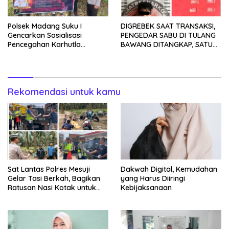
Polsek Madang Suku I
DIGREBEK SAAT TRANSAKSI,
Gencarkan Sosialisasi
PENGEDAR SABU DI TULANG
Pencegahan Karhutla
BAWANG DITANGKAP, SATU
kepada Masyarakat
KABUR KE KEBUN KARET
Rekomendasi untuk kamu
Sat Lantas Polres Mesuji
Dakwah Digital, Kemudahan
Gelar Tasi Berkah, Bagikan
yang Harus Diiringi
Ratusan Nasi Kotak untuk
Kebijaksanaan
Pengemudi, Petani dan Buruh