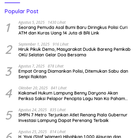
Popular Post
1
Agustus 5, 2025
1430 Lihat
Seorang Pemuda Asal Bumi Baru Diringkus Polisi Curi
ATM dan Kuras Uang 14 Juta di BRI Link
2
September 1, 2025
916 Lihat
Hiruk Pikuk Demo, Masyarakat Duduk Bareng Pemkab
OKU Selatan Gelar Doa Bersama
3
Agustus 7, 2025
878 Lihat
Empat Orang Diamankan Polisi, Ditemukan Sabu dan
Senpi Rakitan
4
Oktober 20, 2025
841 Lihat
Kakanwil Hukum Lampung Benny Daryono Akan
Periksa Saksi Pelapor Pencipta Lagu Nan Ko Paham
dan Sa Cemburu Asal Aceh.
5
Agustus 24, 2025
835 Lihat
SMPN 7 Metro Terjunkan Atlet Renang Piala Gubernur
Investasi Lampung Dapat Perenang Terbaik
6
Agustus 25, 2025
814 Lihat
H. Yogi (Staf Wamen) Hibahkan 1.000 Alquran dan