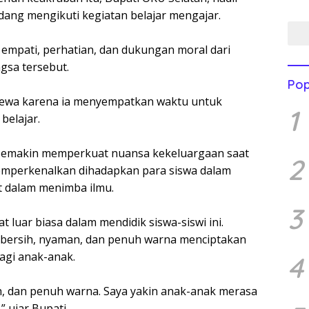
Men
Mend
ang mengikuti kegiatan belajar mengajar.
mpati, perhatian, dan dukungan moral dari
gsa tersebut.
Pop
imewa karena ia menyempatkan waktu untuk
1
belajar.
semakin memperkuat nuansa kekeluargaan saat
2
emperkenalkan dihadapkan para siswa dalam
t dalam menimba ilmu.
3
t luar biasa dalam mendidik siswa-siswi ini.
 bersih, nyaman, dan penuh warna menciptakan
agi anak-anak.
4
, dan penuh warna. Saya yakin anak-anak merasa
” ujar Bupati.