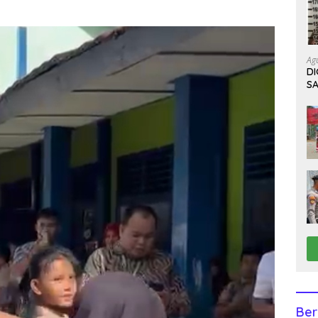
Ag
D
S
K
Ber