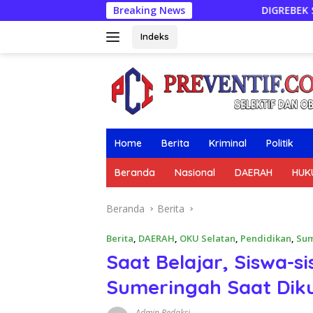
Langsung
Breaking News
DIGREBEK SAAT TRANSAKSI, PENGEDA
ke
konten
Indeks
Home
Berita
Kriminal
Politik
Beranda
Nasional
DAERAH
HUK
Beranda
Berita
Berita
,
DAERAH
,
OKU Selatan
,
Pendidikan
,
Sum
Saat Belajar, Siswa-s
Sumeringah Saat Dik
Admin Redaksi