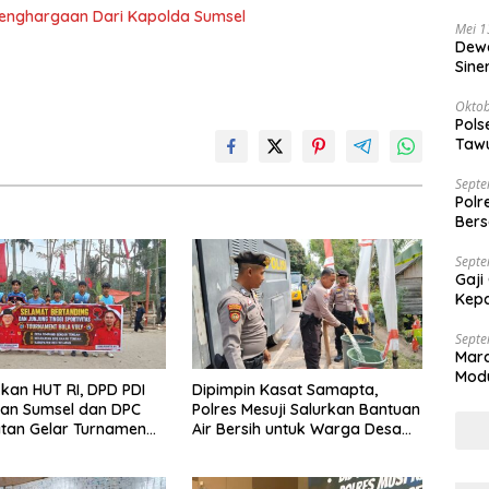
Bega
Penghargaan Dari Kapolda Sumsel
Mei 1
Dewa
Sine
Oktob
Pols
Tawu
Bila
Septe
Polr
Bers
Septe
Gaji
Kepa
Septe
Mar
Modu
an HUT RI, DPD PDI
Dipimpin Kasat Samapta,
Kap
gan Sumsel dan DPC
Polres Mesuji Salurkan Bantuan
tan Gelar Turnamen
Air Bersih untuk Warga Desa
Labuhan Permai