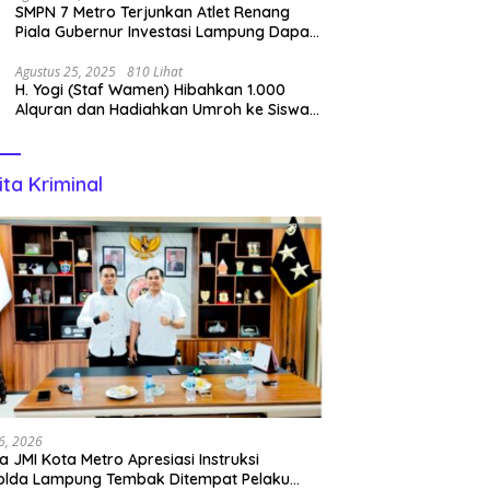
SMPN 7 Metro Terjunkan Atlet Renang
Piala Gubernur Investasi Lampung Dapat
Perenang Terbaik
Agustus 25, 2025
810 Lihat
H. Yogi (Staf Wamen) Hibahkan 1.000
Alquran dan Hadiahkan Umroh ke Siswa
Tahfidz
ita Kriminal
6, 2026
a JMI Kota Metro Apresiasi Instruksi
olda Lampung Tembak Ditempat Pelaku