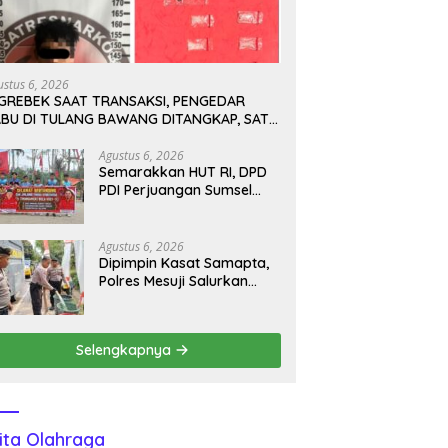
ustus 6, 2026
IGREBEK SAAT TRANSAKSI, PENGEDAR
ABU DI TULANG BAWANG DITANGKAP, SATU
ABUR KE KEBUN KARET
Agustus 6, 2026
Semarakkan HUT RI, DPD
PDI Perjuangan Sumsel
dan DPC OKU Selatan
Gelar Turnamen Bola Voli
Agustus 6, 2026
Dipimpin Kasat Samapta,
Polres Mesuji Salurkan
Bantuan Air Bersih untuk
Warga Desa Labuhan
Permai
Selengkapnya
ita Olahraga