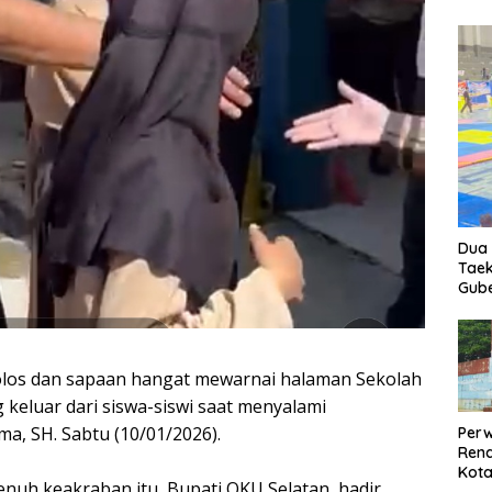
Dua 
Taek
Gube
los dan sapaan hangat mewarnai halaman Sekolah
keluar dari siswa-siswi saat menyalami
a, SH. Sabtu (10/01/2026).
Perw
Ren
Kota
uh keakraban itu, Bupati OKU Selatan, hadir