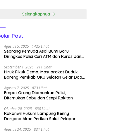
dapatkan 4
Jampir Dimenangkan
ali Emas.
Kasat Narkoba ‎
Selengkapnya
ular Post
Agustus 5, 2025
1425 Lihat
Seorang Pemuda Asal Bumi Baru
Diringkus Polisi Curi ATM dan Kuras Uang
14 Juta di BRI Link
September 1, 2025
911 Lihat
Hiruk Pikuk Demo, Masyarakat Duduk
Bareng Pemkab OKU Selatan Gelar Doa
Bersama
Agustus 7, 2025
873 Lihat
Empat Orang Diamankan Polisi,
Ditemukan Sabu dan Senpi Rakitan
Oktober 20, 2025
838 Lihat
Kakanwil Hukum Lampung Benny
Daryono Akan Periksa Saksi Pelapor
Pencipta Lagu Nan Ko Paham dan Sa
Cemburu Asal Aceh.
Agustus 24, 2025
831 Lihat