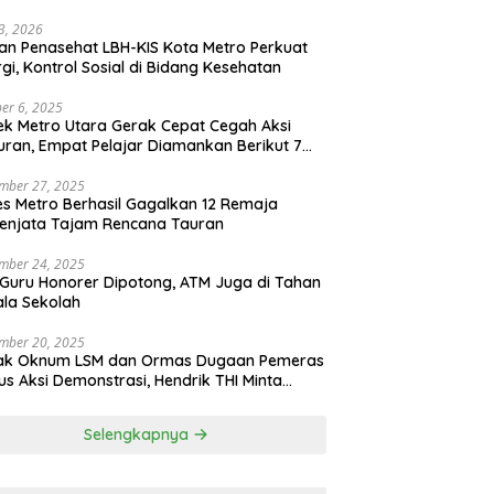
l
3, 2026
n Penasehat LBH-KIS Kota Metro Perkuat
rgi, Kontrol Sosial di Bidang Kesehatan
er 6, 2025
ek Metro Utara Gerak Cepat Cegah Aksi
ran, Empat Pelajar Diamankan Berikut 7
h Sajam
mber 27, 2025
es Metro Berhasil Gagalkan 12 Remaja
enjata Tajam Rencana Tauran
mber 24, 2025
 Guru Honorer Dipotong, ATM Juga di Tahan
la Sekolah
mber 20, 2025
ak Oknum LSM dan Ormas Dugaan Pemeras
s Aksi Demonstrasi, Hendrik THI Minta
olda Tangkap
Selengkapnya