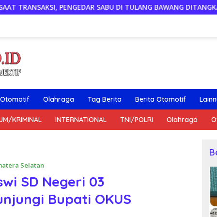
R SABU DI TULANG BAWANG DITANGKAP, SATU KABUR KE KEBUN 
Otomotif
Olahraga
Tag Berita
Berita Otomotif
Lain
UM/KRIMINAL
INTERNATIONAL
TNI/POLRI
Olahraga
O
B
atera Selatan
iswi SD Negeri 03
unjungi Bupati OKUS