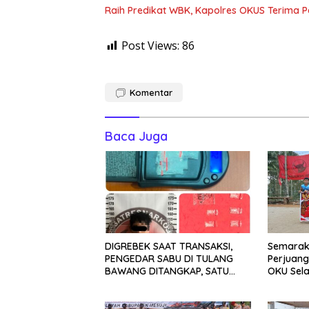
Raih Predikat WBK, Kapolres OKUS Terima 
Post Views:
86
Komentar
Baca Juga
DIGREBEK SAAT TRANSAKSI,
Semarakk
PENGEDAR SABU DI TULANG
Perjuan
BAWANG DITANGKAP, SATU
OKU Sela
KABUR KE KEBUN KARET
Bola Voli