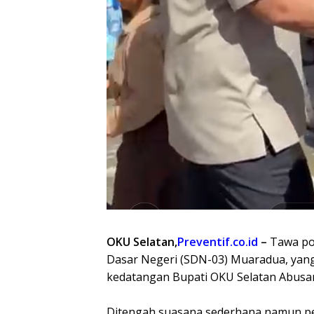
OKU Selatan,
Preventif.co.id
–
Tawa po
Dasar Negeri (SDN-03) Muaradua, yang 
kedatangan Bupati OKU Selatan Abusam
Ditengah suasana sederhana namun pen