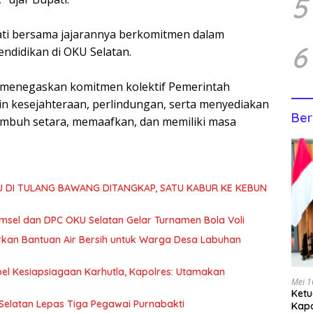
5
ati bersama jajarannya berkomitmen dalam
6
endidikan di OKU Selatan.
us menegaskan komitmen kolektif Pemerintah
 kesejahteraan, perlindungan, serta menyediakan
Ber
umbuh setara, memaafkan, dan memiliki masa
U DI TULANG BAWANG DITANGKAP, SATU KABUR KE KEBUN
msel dan DPC OKU Selatan Gelar Turnamen Bola Voli
urkan Bantuan Air Bersih untuk Warga Desa Labuhan
el Kesiapsiagaan Karhutla, Kapolres: Utamakan
Mei 1
Ketu
elatan Lepas Tiga Pegawai Purnabakti
Kap