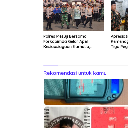
Polres Mesuji Bersama
Apresias
Forkopimda Gelar Apel
Kemenag
Kesiapsiagaan Karhutla,
Tiga Peg
Kapolres: Utamakan
Pencegahan
Rekomendasi untuk kamu