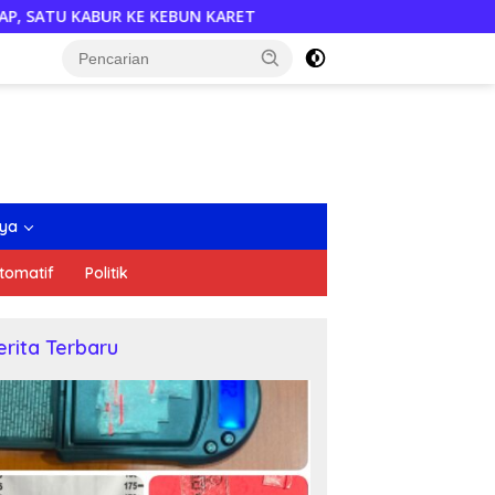
KARET
Semarakkan HUT RI, DPD PDI Perjuangan Sumsel 
nya
tomatif
Politik
erita Terbaru