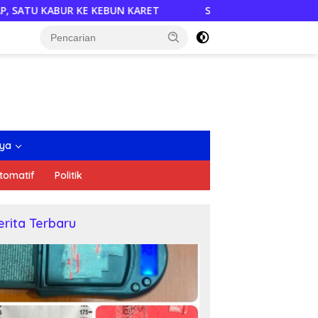
N KARET
Semarakkan HUT RI, DPD PDI Perjuangan Sumse
nya
tomatif
Politik
erita Terbaru