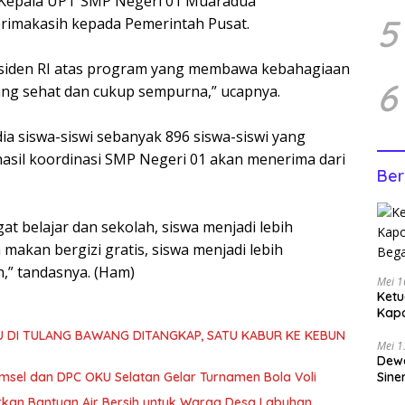
Pd Kepala UPT SMP Negeri 01 Muaradua
5
rimakasih kepada Pemerintah Pusat.
residen RI atas program yang membawa kebahagiaan
6
ang sehat dan cukup sempurna,” ucapnya.
a siswa-siswi sebanyak 896 siswa-siswi yang
hasil koordinasi SMP Negeri 01 akan menerima dari
Ber
t belajar dan sekolah, siswa menjadi lebih
akan bergizi gratis, siswa menjadi lebih
,” tandasnya. (Ham)
Mei 1
Ketu
Kap
Bega
U DI TULANG BAWANG DITANGKAP, SATU KABUR KE KEBUN
Mei 1
Dewa
Sine
msel dan DPC OKU Selatan Gelar Turnamen Bola Voli
urkan Bantuan Air Bersih untuk Warga Desa Labuhan