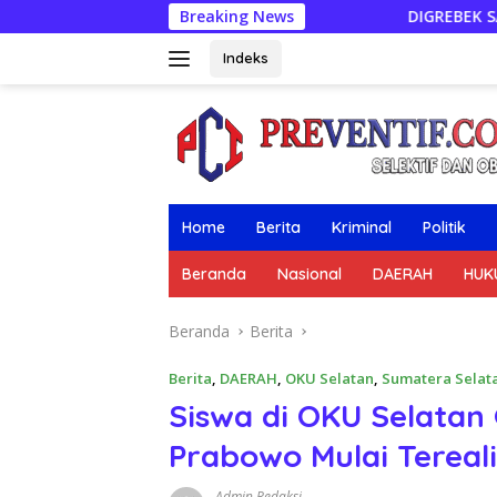
Langsung
Breaking News
DIGREBEK SAAT TRANSAKSI, PENGE
ke
konten
Indeks
Home
Berita
Kriminal
Politik
Beranda
Nasional
DAERAH
HUK
Beranda
Berita
Berita
,
DAERAH
,
OKU Selatan
,
Sumatera Selat
Siswa di OKU Selata
Prabowo Mulai Tereali
Admin Redaksi