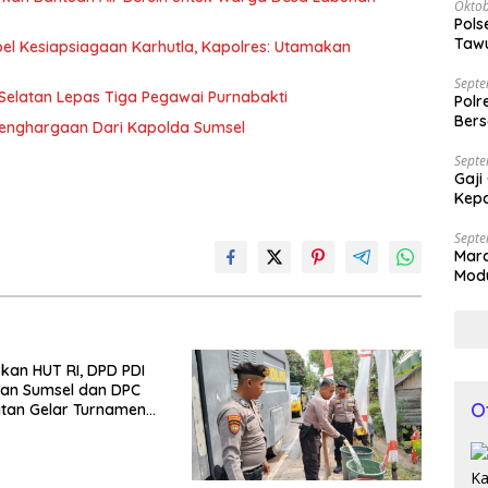
Oktob
Pols
Tawu
el Kesiapsiagaan Karhutla, Kapolres: Utamakan
Bila
Septe
elatan Lepas Tiga Pegawai Purnabakti
Polr
Bers
Penghargaan Dari Kapolda Sumsel
Septe
Gaji
Kepa
Septe
Mar
Modu
Kap
an HUT RI, DPD PDI
gan Sumsel dan DPC
O
tan Gelar Turnamen