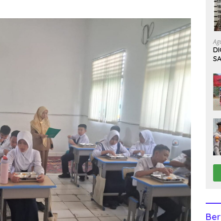
Ag
D
S
K
Ber