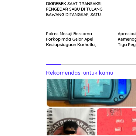
DIGREBEK SAAT TRANSAKSI,
PENGEDAR SABU DI TULANG
BAWANG DITANGKAP, SATU
KABUR KE KEBUN KARET
Polres Mesuji Bersama
Apresias
Forkopimda Gelar Apel
Kemenag
Kesiapsiagaan Karhutla,
Tiga Peg
Kapolres: Utamakan
Pencegahan
Rekomendasi untuk kamu