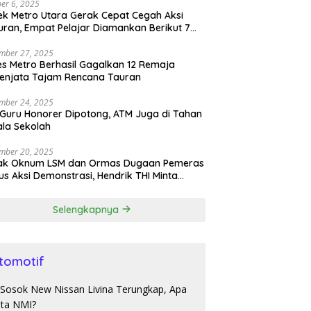
er 6, 2025
ek Metro Utara Gerak Cepat Cegah Aksi
ran, Empat Pelajar Diamankan Berikut 7
h Sajam
mber 27, 2025
es Metro Berhasil Gagalkan 12 Remaja
enjata Tajam Rencana Tauran
mber 24, 2025
 Guru Honorer Dipotong, ATM Juga di Tahan
la Sekolah
mber 20, 2025
ak Oknum LSM dan Ormas Dugaan Pemeras
s Aksi Demonstrasi, Hendrik THI Minta
olda Tangkap
Selengkapnya
tomotif