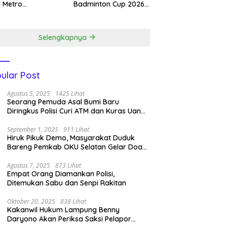
 Metro
Badminton Cup 2026,
dapatkan 4
Jampir Dimenangkan
ali Emas.
Kasat Narkoba ‎
Selengkapnya
ular Post
Agustus 5, 2025
1425 Lihat
Seorang Pemuda Asal Bumi Baru
Diringkus Polisi Curi ATM dan Kuras Uang
14 Juta di BRI Link
September 1, 2025
911 Lihat
Hiruk Pikuk Demo, Masyarakat Duduk
Bareng Pemkab OKU Selatan Gelar Doa
Bersama
Agustus 7, 2025
873 Lihat
Empat Orang Diamankan Polisi,
Ditemukan Sabu dan Senpi Rakitan
Oktober 20, 2025
838 Lihat
Kakanwil Hukum Lampung Benny
Daryono Akan Periksa Saksi Pelapor