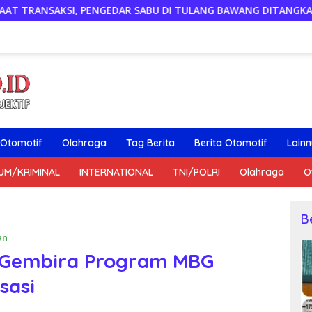
DAR SABU DI TULANG BAWANG DITANGKAP, SATU KABUR KE KEBU
Otomotif
Olahraga
Tag Berita
Berita Otomotif
Lain
UM/KRIMINAL
INTERNATIONAL
TNI/POLRI
Olahraga
O
B
an
n Gembira Program MBG
sasi