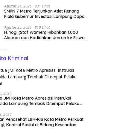
Pencipta Lagu Nan Ko Paham dan Sa
Cemburu Asal Aceh.
Agustus 24, 2025
831 Lihat
SMPN 7 Metro Terjunkan Atlet Renang
Piala Gubernur Investasi Lampung Dapat
Perenang Terbaik
Agustus 25, 2025
810 Lihat
H. Yogi (Staf Wamen) Hibahkan 1.000
Alquran dan Hadiahkan Umroh ke Siswa
Tahfidz
ita Kriminal
6, 2026
a JMI Kota Metro Apresiasi Instruksi
olda Lampung Tembak Ditempat Pelaku
l
3, 2026
n Penasehat LBH-KIS Kota Metro Perkuat
rgi, Kontrol Sosial di Bidang Kesehatan