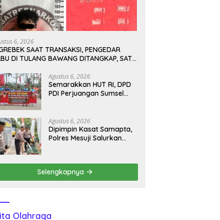
ustus 6, 2026
IGREBEK SAAT TRANSAKSI, PENGEDAR
ABU DI TULANG BAWANG DITANGKAP, SATU
ABUR KE KEBUN KARET
Agustus 6, 2026
Semarakkan HUT RI, DPD
PDI Perjuangan Sumsel
dan DPC OKU Selatan
Gelar Turnamen Bola Voli
Agustus 6, 2026
Dipimpin Kasat Samapta,
Polres Mesuji Salurkan
Bantuan Air Bersih untuk
Warga Desa Labuhan
Permai
Selengkapnya
ita Olahraga