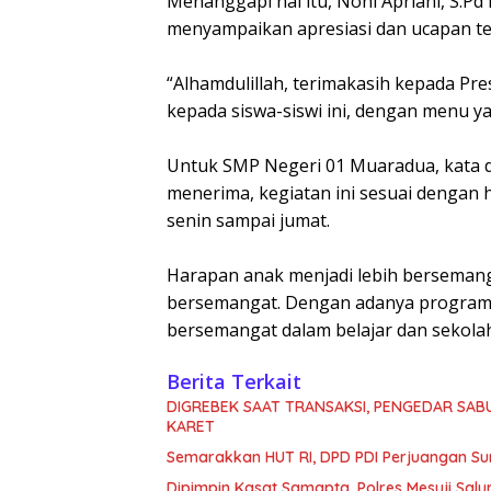
Menanggapi hal itu, Noni Apriani, S.
menyampaikan apresiasi dan ucapan te
“Alhamdulillah, terimakasih kepada P
kepada siswa-siswi ini, dengan menu y
Untuk SMP Negeri 01 Muaradua, kata di
menerima, kegiatan ini sesuai dengan 
senin sampai jumat.
Harapan anak menjadi lebih bersemanga
bersemangat. Dengan adanya program m
bersemangat dalam belajar dan sekolah
Berita Terkait
DIGREBEK SAAT TRANSAKSI, PENGEDAR SAB
KARET
Semarakkan HUT RI, DPD PDI Perjuangan Su
Dipimpin Kasat Samapta, Polres Mesuji Sal