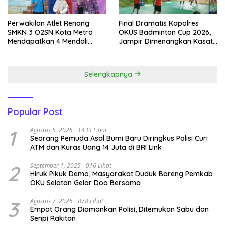
Perwakilan Atlet Renang
Final Dramatis Kapolres
SMKN 3 O2SN Kota Metro
OKUS Badminton Cup 2026,
Mendapatkan 4 Mendali
Jampir Dimenangkan Kasat
Emas.
Narkoba ‎
Selengkapnya
Popular Post
1
Agustus 5, 2025
1433 Lihat
Seorang Pemuda Asal Bumi Baru Diringkus Polisi Curi
ATM dan Kuras Uang 14 Juta di BRI Link
2
September 1, 2025
916 Lihat
Hiruk Pikuk Demo, Masyarakat Duduk Bareng Pemkab
OKU Selatan Gelar Doa Bersama
3
Agustus 7, 2025
878 Lihat
Empat Orang Diamankan Polisi, Ditemukan Sabu dan
Senpi Rakitan