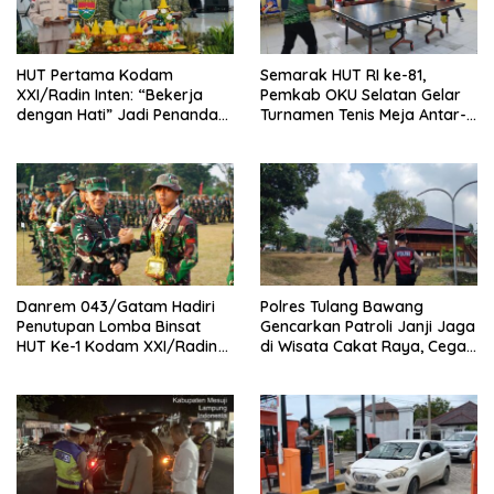
HUT Pertama Kodam
Semarak HUT RI ke-81,
XXI/Radin Inten: “Bekerja
Pemkab OKU Selatan Gelar
dengan Hati” Jadi Penanda
Turnamen Tenis Meja Antar-
Komitmen
OPD
Danrem 043/Gatam Hadiri
Polres Tulang Bawang
Penutupan Lomba Binsat
Gencarkan Patroli Janji Jaga
HUT Ke-1 Kodam XXI/Radin
di Wisata Cakat Raya, Cegah
Inten Tahun 2026
Kriminalitas dan Gangguan
Kamtibmas