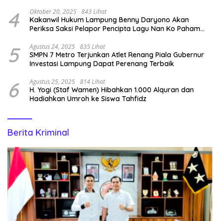
4
Oktober 20, 2025
843 Lihat
Kakanwil Hukum Lampung Benny Daryono Akan
Periksa Saksi Pelapor Pencipta Lagu Nan Ko Paham
dan Sa Cemburu Asal Aceh.
5
Agustus 24, 2025
835 Lihat
SMPN 7 Metro Terjunkan Atlet Renang Piala Gubernur
Investasi Lampung Dapat Perenang Terbaik
6
Agustus 25, 2025
814 Lihat
H. Yogi (Staf Wamen) Hibahkan 1.000 Alquran dan
Hadiahkan Umroh ke Siswa Tahfidz
Berita Kriminal