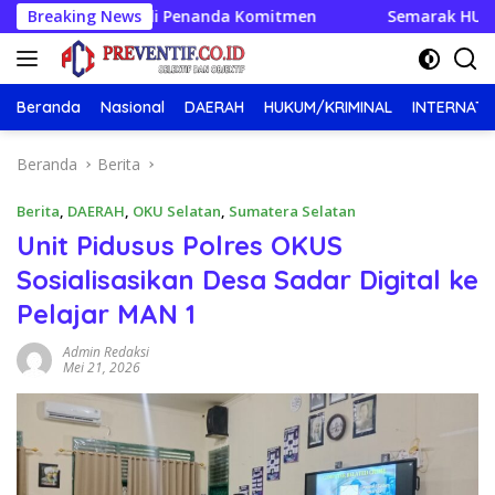
Langsung
” Jadi Penanda Komitmen
Breaking News
Semarak HUT RI ke-81, Pemk
ke
konten
Beranda
Nasional
DAERAH
HUKUM/KRIMINAL
INTERNATI
Beranda
Berita
Berita
,
DAERAH
,
OKU Selatan
,
Sumatera Selatan
Unit Pidusus Polres OKUS
Sosialisasikan Desa Sadar Digital ke
Pelajar MAN 1
Admin Redaksi
Mei 21, 2026