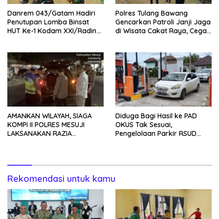
Danrem 043/Gatam Hadiri
Polres Tulang Bawang
Penutupan Lomba Binsat
Gencarkan Patroli Janji Jaga
HUT Ke-1 Kodam XXI/Radin
di Wisata Cakat Raya, Cegah
Inten Tahun 2026
Kriminalitas dan Gangguan
Kamtibmas
AMANKAN WILAYAH, SIAGA
Diduga Bagi Hasil ke PAD
KOMPI II POLRES MESUJI
OKUS Tak Sesuai,
LAKSANAKAN RAZIA
Pengelolaan Parkir RSUD
KENDARAAN DI JALAN LINTAS
Muaradua Jadi Sorotan
TIMUR SIMPANG PEMATANG
Rekomendasi untuk kamu