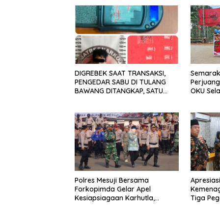
DIGREBEK SAAT TRANSAKSI,
Semarakk
PENGEDAR SABU DI TULANG
Perjuan
BAWANG DITANGKAP, SATU
OKU Sela
KABUR KE KEBUN KARET
Bola Voli
Polres Mesuji Bersama
Apresias
Forkopimda Gelar Apel
Kemenag
Kesiapsiagaan Karhutla,
Tiga Peg
Kapolres: Utamakan
Pencegahan