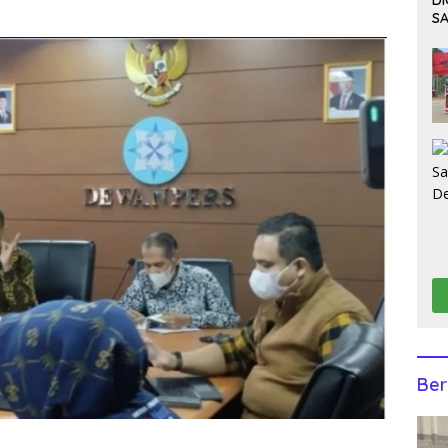
D
S
K
Ber