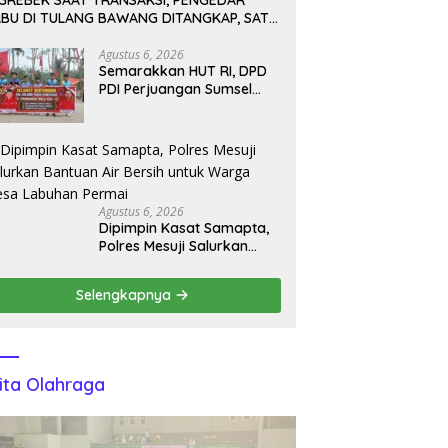
IGREBEK SAAT TRANSAKSI, PENGEDAR
ABU DI TULANG BAWANG DITANGKAP, SATU
ABUR KE KEBUN KARET
Agustus 6, 2026
Semarakkan HUT RI, DPD
PDI Perjuangan Sumsel
dan DPC OKU Selatan
Gelar Turnamen Bola Voli
Agustus 6, 2026
Dipimpin Kasat Samapta,
Polres Mesuji Salurkan
Bantuan Air Bersih untuk
Warga Desa Labuhan
Selengkapnya
Permai
ita Olahraga