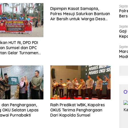
Bila
Septe
Dipimpin Kasat Samapta,
Polr
Polres Mesuji Salurkan Bantuan
Bers
Air Bersih untuk Warga Desa
Labuhan Permai
Septe
Gaji
Kepa
an HUT RI, DPD PDI
Septe
gan Sumsel dan DPC
Mar
tan Gelar Turnamen
Modu
Kap
O
i dan Penghargaan,
Raih Predikat WBK, Kapolres
 OKU Selatan Lepas
OKUS Terima Penghargaan
awai Purnabakti
Dari Kapolda Sumsel