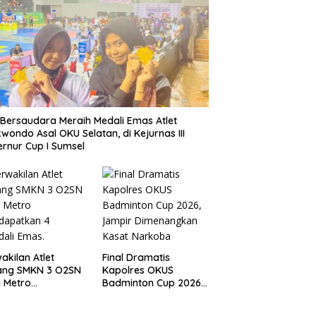
Bersaudara Meraih Medali Emas Atlet
wondo Asal OKU Selatan, di Kejurnas III
rnur Cup I Sumsel
akilan Atlet
Final Dramatis
ang SMKN 3 O2SN
Kapolres OKUS
 Metro
Badminton Cup 2026,
dapatkan 4
Jampir Dimenangkan
ali Emas.
Kasat Narkoba ‎