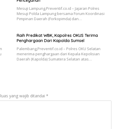
Pencegahan
Mesuji Lampung,Preventif.co.id – Jajaran Polres
Mesuji Polda Lampung bersama Forum Koordinasi
Pimpinan Daerah (Forkopimda) dan…
Raih Predikat WBK, Kapolres OKUS Terima
Penghargaan Dari Kapolda Sumsel
an
Palembang,Preventif.co.id – Polres OKU Selatan
u
menerima penghargaan dari Kepala Kepolisian
Daerah (Kapolda) Sumatera Selatan atas…
Ruas yang wajib ditandai
*