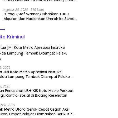
Perenang Terbaik
Agustus 25, 2025
810 Lihat
H. Yogi (Staf Wamen) Hibahkan 1.000
Alquran dan Hadiahkan Umroh ke Siswa
Tahfidz
ita Kriminal
6, 2026
a JMI Kota Metro Apresiasi Instruksi
olda Lampung Tembak Ditempat Pelaku
l
3, 2026
n Penasehat LBH-KIS Kota Metro Perkuat
rgi, Kontrol Sosial di Bidang Kesehatan
er 6, 2025
ek Metro Utara Gerak Cepat Cegah Aksi
ran, Empat Pelajar Diamankan Berikut 7