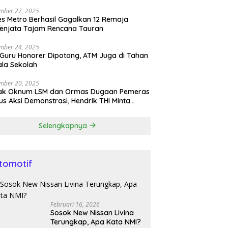
h Sajam
mber 27, 2025
es Metro Berhasil Gagalkan 12 Remaja
enjata Tajam Rencana Tauran
mber 24, 2025
 Guru Honorer Dipotong, ATM Juga di Tahan
la Sekolah
mber 20, 2025
ak Oknum LSM dan Ormas Dugaan Pemeras
s Aksi Demonstrasi, Hendrik THI Minta
olda Tangkap
Selengkapnya
tomotif
Februari 16, 2026
Sosok New Nissan Livina
Terungkap, Apa Kata NMI?