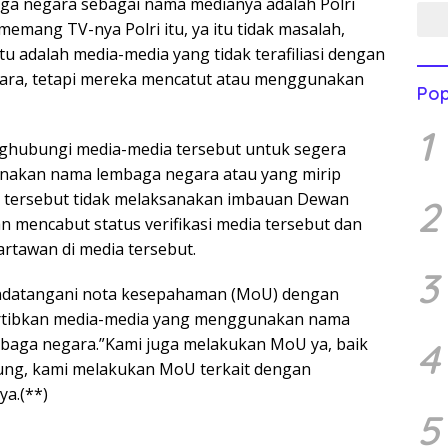
 negara sebagai nama medianya adalah Polri
 memang TV-nya Polri itu, ya itu tidak masalah,
 itu adalah media-media yang tidak terafiliasi dengan
gara, tetapi mereka mencatut atau menggunakan
Pop
1
hubungi media-media tersebut untuk segera
nakan nama lembaga negara atau yang mirip
a tersebut tidak melaksanakan imbauan Dewan
2
an mencabut status verifikasi media tersebut dan
artawan di media tersebut.
3
nandatangani nota kesepahaman (MoU) dengan
rtibkan media-media yang menggunakan nama
baga negara.”Kami juga melakukan MoU ya, baik
4
gung, kami melakukan MoU terkait dengan
ya.(**)
5