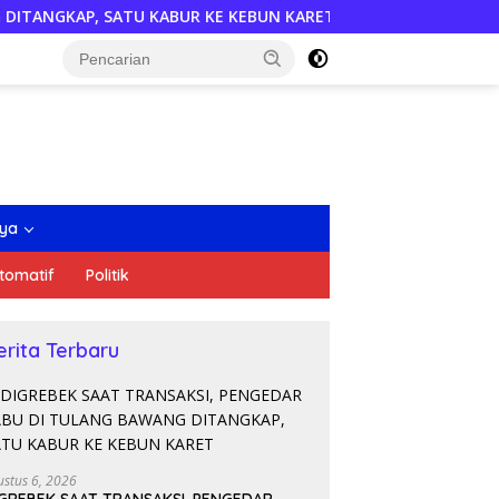
KABUR KE KEBUN KARET
Semarakkan HUT RI, DPD PDI Pe
nya
tomatif
Politik
erita Terbaru
ustus 6, 2026