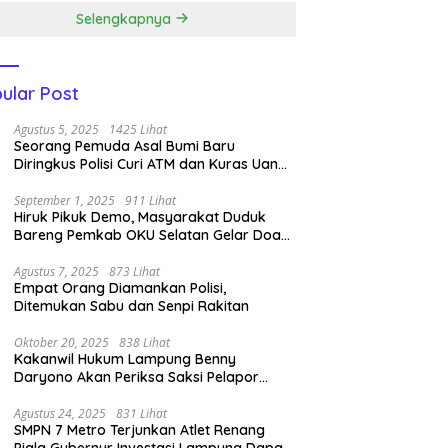
Selengkapnya
ular Post
Agustus 5, 2025
1425 Lihat
Seorang Pemuda Asal Bumi Baru
Diringkus Polisi Curi ATM dan Kuras Uang
14 Juta di BRI Link
September 1, 2025
911 Lihat
Hiruk Pikuk Demo, Masyarakat Duduk
Bareng Pemkab OKU Selatan Gelar Doa
Bersama
Agustus 7, 2025
873 Lihat
Empat Orang Diamankan Polisi,
Ditemukan Sabu dan Senpi Rakitan
Oktober 20, 2025
838 Lihat
Kakanwil Hukum Lampung Benny
Daryono Akan Periksa Saksi Pelapor
Pencipta Lagu Nan Ko Paham dan Sa
Cemburu Asal Aceh.
Agustus 24, 2025
831 Lihat
SMPN 7 Metro Terjunkan Atlet Renang
Piala Gubernur Investasi Lampung Dapat