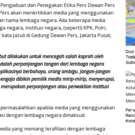
 Pengaduan dan Penegakan Etika Pers Dewan Pers
Pers akan menertibkan media yang menggunakan
an nama lembaga negara. Ada beberapa media
gara, institusi negara, (seperti) KPK, Polri,
” kata Jazuli di Gedung Dewan Pers, Jakarta Pusat,
Dua 
ebut dilakukan untuk mencegah salah kaprah oleh
Taek
Gube
dalah perpanjangan tangan dari lembaga negara
 implikasinya berbahaya, orang ambigu. Jangan-jangan
ngaja dibikin pemilik media mirip-mirip, menyerupai,
a merupakan perpanjangan atau perwakilan institusi
empermasalahkan apabila media yang menggunakan
Perw
asi dengan lembaga negara dimaksud.
Ren
Kota
Men
media yang memang terafiliasi dengan lembaga
Mend