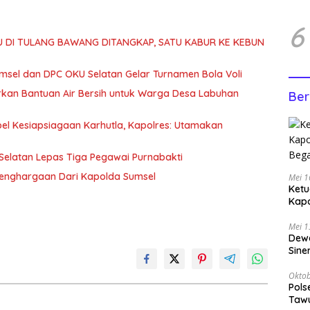
6
U DI TULANG BAWANG DITANGKAP, SATU KABUR KE KEBUN
msel dan DPC OKU Selatan Gelar Turnamen Bola Voli
urkan Bantuan Air Bersih untuk Warga Desa Labuhan
Ber
el Kesiapsiagaan Karhutla, Kapolres: Utamakan
elatan Lepas Tiga Pegawai Purnabakti
Penghargaan Dari Kapolda Sumsel
Mei 1
Ketu
Kap
Bega
Mei 1
Dewa
Sine
Oktob
Pols
Tawu