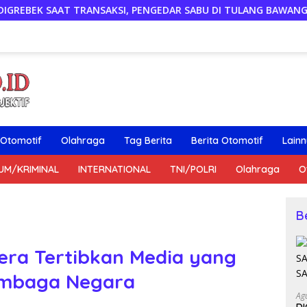
NSAKSI, PENGEDAR SABU DI TULANG BAWANG DITANGKAP, SATU 
Otomotif
Olahraga
Tag Berita
Berita Otomotif
Lain
UM/KRIMINAL
INTERNATIONAL
TNI/POLRI
Olahraga
O
B
era Tertibkan Media yang
mbaga Negara
Ag