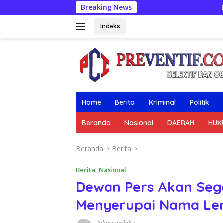
Langsung
Breaking News
DIGREBEK SAAT TRA
ke
konten
Indeks
Home
Berita
Kriminal
Politik
Beranda
Nasional
DAERAH
HUK
Beranda
Berita
Berita
,
Nasional
Dewan Pers Akan Seg
Menyerupai Nama Le
Admin Redaksi