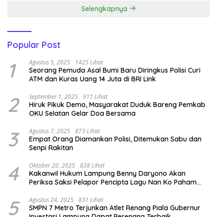
Selengkapnya
Popular Post
1
Agustus 5, 2025
1425 Lihat
Seorang Pemuda Asal Bumi Baru Diringkus Polisi Curi
ATM dan Kuras Uang 14 Juta di BRI Link
2
September 1, 2025
911 Lihat
Hiruk Pikuk Demo, Masyarakat Duduk Bareng Pemkab
OKU Selatan Gelar Doa Bersama
3
Agustus 7, 2025
873 Lihat
Empat Orang Diamankan Polisi, Ditemukan Sabu dan
Senpi Rakitan
4
Oktober 20, 2025
838 Lihat
Kakanwil Hukum Lampung Benny Daryono Akan
Periksa Saksi Pelapor Pencipta Lagu Nan Ko Paham
dan Sa Cemburu Asal Aceh.
5
Agustus 24, 2025
831 Lihat
SMPN 7 Metro Terjunkan Atlet Renang Piala Gubernur
Investasi Lampung Dapat Perenang Terbaik