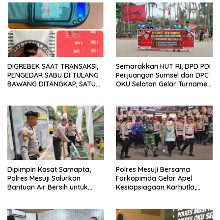
DIGREBEK SAAT TRANSAKSI,
Semarakkan HUT RI, DPD PDI
PENGEDAR SABU DI TULANG
Perjuangan Sumsel dan DPC
BAWANG DITANGKAP, SATU
OKU Selatan Gelar Turnamen
KABUR KE KEBUN KARET
Bola Voli
Dipimpin Kasat Samapta,
Polres Mesuji Bersama
Polres Mesuji Salurkan
Forkopimda Gelar Apel
Bantuan Air Bersih untuk
Kesiapsiagaan Karhutla,
Warga Desa Labuhan Permai
Kapolres: Utamakan
Pencegahan