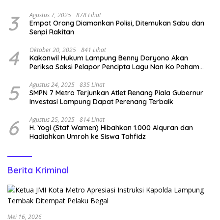
3
Agustus 7, 2025
878 Lihat
Empat Orang Diamankan Polisi, Ditemukan Sabu dan
Senpi Rakitan
4
Oktober 20, 2025
841 Lihat
Kakanwil Hukum Lampung Benny Daryono Akan
Periksa Saksi Pelapor Pencipta Lagu Nan Ko Paham
dan Sa Cemburu Asal Aceh.
5
Agustus 24, 2025
835 Lihat
SMPN 7 Metro Terjunkan Atlet Renang Piala Gubernur
Investasi Lampung Dapat Perenang Terbaik
6
Agustus 25, 2025
814 Lihat
H. Yogi (Staf Wamen) Hibahkan 1.000 Alquran dan
Hadiahkan Umroh ke Siswa Tahfidz
Berita Kriminal
Mei 16, 2026