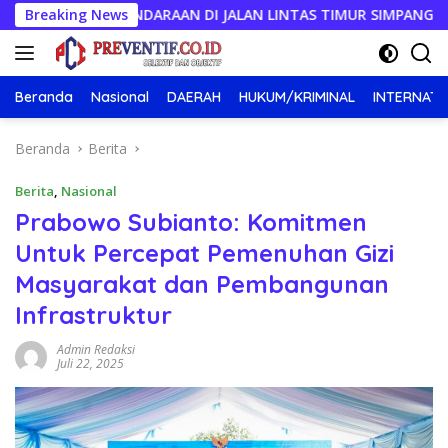
Langsung
RAZIA KENDARAAN DI JALAN LINTAS TIMUR SIMPANG PEMATANG
Breaking News
ke
konten
Beranda
Nasional
DAERAH
HUKUM/KRIMINAL
INTERNATI
Beranda
Berita
Berita
,
Nasional
Prabowo Subianto: Komitmen
Untuk Percepat Pemenuhan Gizi
Masyarakat dan Pembangunan
Infrastruktur
Admin Redaksi
Juli 22, 2025