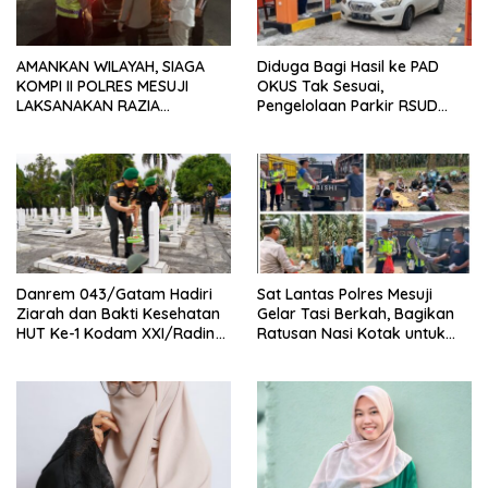
AMANKAN WILAYAH, SIAGA
Diduga Bagi Hasil ke PAD
KOMPI II POLRES MESUJI
OKUS Tak Sesuai,
LAKSANAKAN RAZIA
Pengelolaan Parkir RSUD
KENDARAAN DI JALAN LINTAS
Muaradua Jadi Sorotan
TIMUR SIMPANG PEMATANG
Danrem 043/Gatam Hadiri
Sat Lantas Polres Mesuji
Ziarah dan Bakti Kesehatan
Gelar Tasi Berkah, Bagikan
HUT Ke-1 Kodam XXI/Radin
Ratusan Nasi Kotak untuk
Inten
Pengemudi, Petani dan Buruh