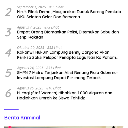
2
September 1, 2025
911 Lihat
Hiruk Pikuk Demo, Masyarakat Duduk Bareng Pemkab
OKU Selatan Gelar Doa Bersama
3
Agustus 7, 2025
873 Lihat
Empat Orang Diamankan Polisi, Ditemukan Sabu dan
Senpi Rakitan
4
Oktober 20, 2025
838 Lihat
Kakanwil Hukum Lampung Benny Daryono Akan
Periksa Saksi Pelapor Pencipta Lagu Nan Ko Paham
dan Sa Cemburu Asal Aceh.
5
Agustus 24, 2025
831 Lihat
SMPN 7 Metro Terjunkan Atlet Renang Piala Gubernur
Investasi Lampung Dapat Perenang Terbaik
6
Agustus 25, 2025
810 Lihat
H. Yogi (Staf Wamen) Hibahkan 1.000 Alquran dan
Hadiahkan Umroh ke Siswa Tahfidz
Berita Kriminal