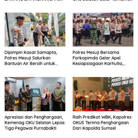
KABUR KE KEBUN KARET
Bola Voli
Dipimpin Kasat Samapta,
Polres Mesuji Bersama
Polres Mesuji Salurkan
Forkopimda Gelar Apel
Bantuan Air Bersih untuk
Kesiapsiagaan Karhutla,
Warga Desa Labuhan Permai
Kapolres: Utamakan
Pencegahan
Apresiasi dan Penghargaan,
Raih Predikat WBK, Kapolres
Kemenag OKU Selatan Lepas
OKUS Terima Penghargaan
Tiga Pegawai Purnabakti
Dari Kapolda Sumsel