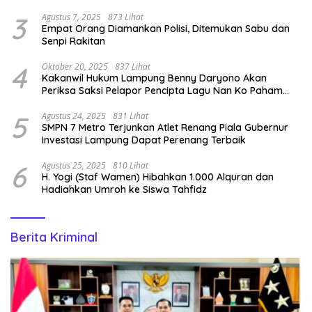
3
Agustus 7, 2025
873 Lihat
Empat Orang Diamankan Polisi, Ditemukan Sabu dan
Senpi Rakitan
4
Oktober 20, 2025
837 Lihat
Kakanwil Hukum Lampung Benny Daryono Akan
Periksa Saksi Pelapor Pencipta Lagu Nan Ko Paham
dan Sa Cemburu Asal Aceh.
5
Agustus 24, 2025
831 Lihat
SMPN 7 Metro Terjunkan Atlet Renang Piala Gubernur
Investasi Lampung Dapat Perenang Terbaik
6
Agustus 25, 2025
810 Lihat
H. Yogi (Staf Wamen) Hibahkan 1.000 Alquran dan
Hadiahkan Umroh ke Siswa Tahfidz
Berita Kriminal