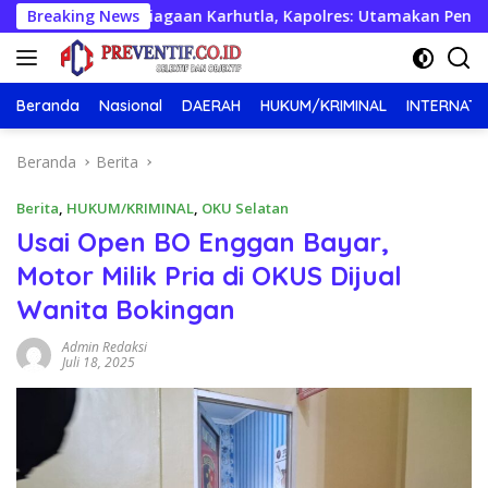
Langsung
Kesiapsiagaan Karhutla, Kapolres: Utamakan Pencegahan
Breaking News
ke
konten
Beranda
Nasional
DAERAH
HUKUM/KRIMINAL
INTERNATI
Beranda
Berita
Berita
,
HUKUM/KRIMINAL
,
OKU Selatan
Usai Open BO Enggan Bayar,
Motor Milik Pria di OKUS Dijual
Wanita Bokingan
Admin Redaksi
Juli 18, 2025