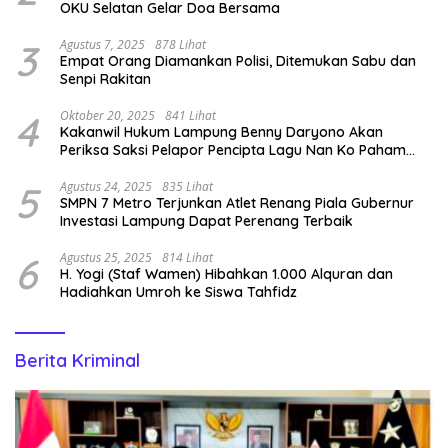
OKU Selatan Gelar Doa Bersama
3
Agustus 7, 2025
878 Lihat
Empat Orang Diamankan Polisi, Ditemukan Sabu dan
Senpi Rakitan
4
Oktober 20, 2025
841 Lihat
Kakanwil Hukum Lampung Benny Daryono Akan
Periksa Saksi Pelapor Pencipta Lagu Nan Ko Paham
dan Sa Cemburu Asal Aceh.
5
Agustus 24, 2025
835 Lihat
SMPN 7 Metro Terjunkan Atlet Renang Piala Gubernur
Investasi Lampung Dapat Perenang Terbaik
6
Agustus 25, 2025
814 Lihat
H. Yogi (Staf Wamen) Hibahkan 1.000 Alquran dan
Hadiahkan Umroh ke Siswa Tahfidz
Berita Kriminal